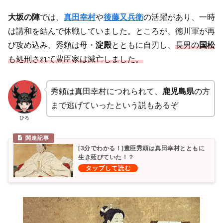
大坂の陣
では、
真田幸村
や
後藤又兵衛
の活躍があり、一時
は講和を結んで休戦していました。ところが、徳川軍が再
び攻め込み、秀頼は母・
淀殿
とともに自刃し、
長男の
国松
も処刑されて豊臣家は滅亡しました。
秀頼は真田幸村につれられて、
鹿児島県
の方
まで逃げていったという説もあるぞ
ひろ
[3分でわかる！]豊臣秀頼は真田幸村とともに
生き延びていた！？