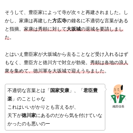
そうして、豊臣家によって寺が次々と再建されました。し
かし、家康は再建した
方広寺
の鐘名に不適切な言葉がある
と指摘。
家康は秀頼に対して
大坂城
の退城を要請しまし
た
。
とはいえ豊臣家が大坂城から去ることなど受け入れるはず
もなく、豊臣方と徳川方で対立が勃発。
秀頼は各地の浪人
衆を集めて、徳川軍を大坂城で迎えうちました
。
不適切な言葉とは「
国家安康
」、「
君臣豊
楽
」のことじゃな
これはいいがかりとも言えるが、
織田信長
天下が
徳川家
にあるのだから気を付けていな
かったのも悪いのー