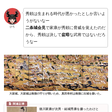
秀頼は生まれる時代が悪かったとしか言いよ
うがないなー
ひろ
二条城会見
で家康が秀頼に脅威を覚えたのだ
から、秀頼は決して
盆暗
な武将ではないだろ
うなー
大坂城。大坂城は南側の守りが弱いため、真田幸村は南側に出城を築いた。
徳川家康が次男・結城秀康を嫌ったわけと