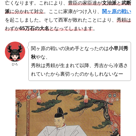
亡くなります。これにより、
豊臣の家臣達が
文治派
と
武断
派
に分かれて対立
。ここに家康がつけ入り、
関ヶ原の戦い
を起こしました。そして西軍が敗れたことにより、
秀頼は
わずか
65万石の大名
となってしまいます
。
関ヶ原の戦いの決め手となったのは
小早川秀
秋
やな、
ひろ
秀秋は秀頼が生まれて以降、秀吉から冷遇さ
れていたから裏切ったのかもしれないなー