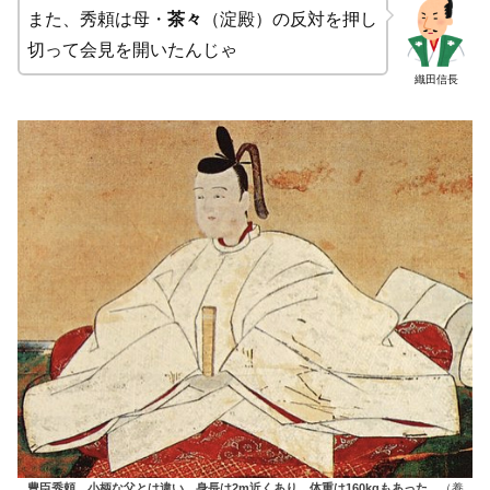
また、秀頼は母・
茶々
（淀殿）の反対を押し
切って会見を開いたんじゃ
織田信長
豊臣秀頼。小柄な父とは違い、身長は2m近くあり、体重は160kgもあった。
（養