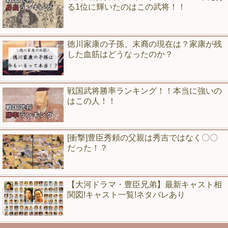
る1位に輝いたのはこの武将！！
徳川家康の子孫、末裔の現在は？家康が残
した血筋はどうなったのか？
戦国武将勝率ランキング！！本当に強いの
はこの人！！
[衝撃]豊臣秀頼の父親は秀吉ではなく〇〇
だった！？
【大河ドラマ・豊臣兄弟】最新キャスト相
関図!キャスト一覧!ネタバレあり