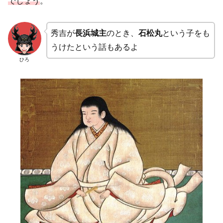
でしょう
。
秀吉が
長浜城主
のとき、
石松丸
という子をも
うけたという話もあるよ
ひろ