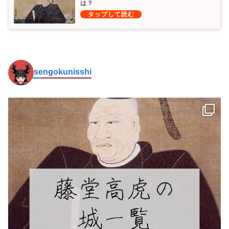
は？
sengokunisshi