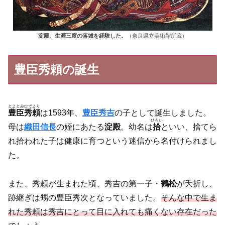
淀殿。生涯三度の落城を経験した。
（奈良県立美術館所蔵）
豊臣秀頼の誕生
とよとみひでより
豊臣秀頼
は1593年、
豊臣秀吉
の子として誕生しました。
ひろい
母は
織田信長
の姪にあたる
淀殿
。幼名は
拾
といい、捨てら
れ拾われた子は健康に育つという迷信から名付けられまし
た。
また、秀頼が生まれた頃、秀吉の第一子・
鶴松
が夭折し、
跡継ぎは甥の豊臣秀次となっていました。
そんな中で生ま
れた秀頼は秀吉にとって目に入れても痛くない存在だった