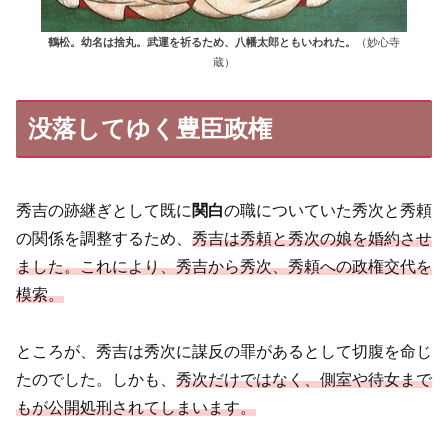
鶴松。幼名は捨丸。武運を祈るため、八幡太郎ともいわれた。
（妙心寺
蔵）
没落してゆく豊臣政権
秀吉の跡継ぎとして既に
関白
の職についていた秀次と秀頼
の関係を調整するため、
秀吉は秀頼と秀次の娘を婚約させ
ました。これにより、秀吉から秀次、秀頼への政権交代を
模索。
ところが、秀吉は秀次に謀反の罪があるとして切腹を命じ
たのでした。しかも、
秀次だけではなく、側室や待女まで
もが公開処刑されてしまいます。