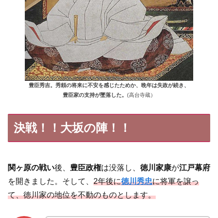
豊臣秀吉。秀頼の将来に不安を感じたためか、晩年は失政が続き、
豊臣家の支持が墜落した。
(高台寺蔵）
決戦！！大坂の陣！！
関ヶ原の戦い
後、
豊臣政権
は没落し、
徳川家康
が
江戸幕府
を開きました。そして、
2年後に
徳川秀忠
に将軍を譲っ
て、徳川家の地位を不動のものとします。