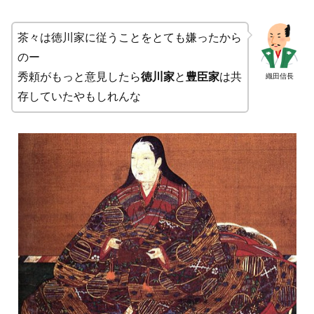
茶々は徳川家に従うことをとても嫌ったから
のー
秀頼がもっと意見したら
徳川家
と
豊臣家
は共
織田信長
存していたやもしれんな