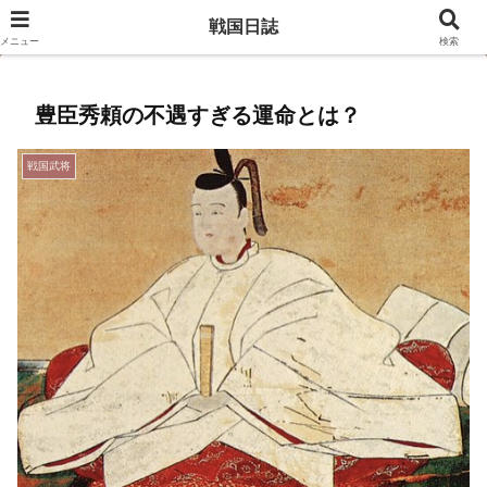
豊臣兄弟のキャスト相関図はこちら
戦国日誌
メニュー
検索
豊臣秀頼の不遇すぎる運命とは？
戦国武将