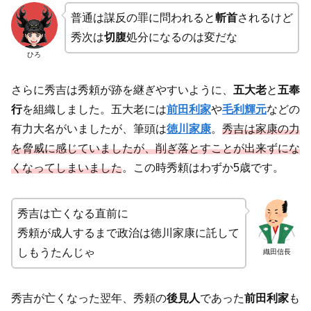
普通は謀反の罪に問われると
斬首
されるけど
秀次は
切腹
処分になるのは変だな
ひろ
さらに秀吉は秀頼が跡を継ぎやすいように、
五大老
と
五奉
行
を組織しました。五大老には
前田利家
や
毛利輝元
などの
有力大名がいましたが、筆頭は
徳川家康
。
秀吉は家康の力
を脅威に感じていましたが、削ぎ落とすことが出来ずにな
くなってしまいました
。この時秀頼はわずか5歳です。
秀吉は亡くなる直前に
秀頼が成人するまで政治は徳川家康に託して
しもうたんじゃ
織田信長
秀吉が亡くなった翌年、秀頼の
後見人
であった
前田利家
も