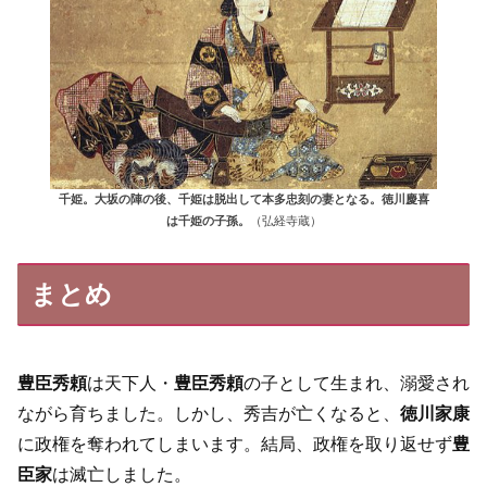
千姫。大坂の陣の後、千姫は脱出して本多忠刻の妻となる。徳川慶喜
は千姫の子孫。
（弘経寺蔵）
まとめ
豊臣秀頼
は天下人・
豊臣秀頼
の子として生まれ、溺愛され
ながら育ちました。しかし、秀吉が亡くなると、
徳川家康
に政権を奪われてしまいます。結局、政権を取り返せず
豊
臣家
は滅亡しました。