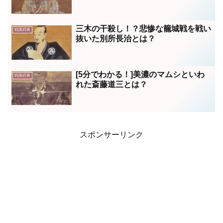
三木の干殺し！？悲惨な籠城戦を戦い
戦国武将
抜いた別所長治とは？
[5分でわかる！]美濃のマムシといわ
戦国武将
れた斎藤道三とは？
スポンサーリンク