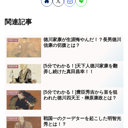
関連記事
徳川家康が生涯悔やんだ！？長男徳川
戦国小話
信康の切腹とは？
[5分でわかる！]天下人徳川家康を翻
戦国武将
弄し続けた真田昌幸！！
[5分でわかる！]豊臣秀吉から首を狙
戦国武将
われた徳川四天王・榊原康政とは？
戦国一のクーデターを起こした明智光
戦国武将
秀とは！？