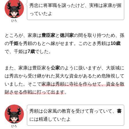
秀忠に将軍職を譲ったけど、実権は家康が握
っていたよ
ひろ
ところが、家康は
豊臣家
と
徳川家
の間を取り持つため、孫
の
千姫
を秀頼のもとへ嫁がせます。このとき秀頼は
10歳
で、千姫は
7歳
でした。
また、家康は豊臣家を
公家
のように扱いますが、大坂城に
は秀吉から受け継がれた莫大な資金があるため危険視して
いました。そこで
家康は秀頼に寺社を作らせて、資金を散
財させる作戦に打って出ます
。
秀頼は公家風の教育を受けて育っていて、
書
には精通していたよ
ひろ