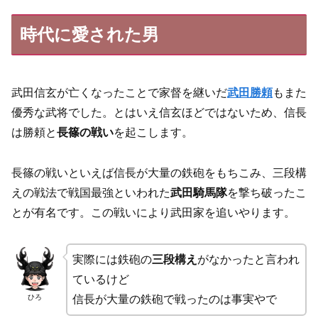
時代に愛された男
武田信玄が亡くなったことで家督を継いだ
武田勝頼
もまた
優秀な武将でした。とはいえ信玄ほどではないため、信長
は勝頼と
長篠の戦い
を起こします。
長篠の戦いといえば信長が大量の鉄砲をもちこみ、三段構
えの戦法で戦国最強といわれた
武田騎馬隊
を撃ち破ったこ
とが有名です。この戦いにより武田家を追いやります。
実際には鉄砲の
三段構え
がなかったと言われ
ているけど
ひろ
信長が大量の鉄砲で戦ったのは事実やで