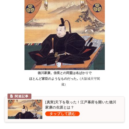
徳川家康。信長との同盟は名ばかりで
ほとんど家臣のようなものだった。
(大阪城天守閣
蔵）
[真実]天下を取った！江戸幕府を開いた徳川
家康の生涯とは？