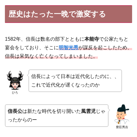
歴史はたった一晩で激変する
1582年、信長は数名の部下とともに
本能寺
で公家たちと
宴会をしており、そこに
明智光秀
が謀反を起こしたため、
信長は呆気なく亡くなってしまいました。
信長によって日本は近代化したのに、、
これで近代化が遅くなったのか
ひろ
信長公
は新たな時代を切り開いた
風雲児
じゃ
ったからのー
豊臣秀吉