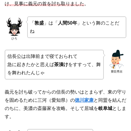
け、見事に義元の首を討ち取りました
。
「
敦盛
」は「
人間50年
」という舞のことだ
ね
ひろ
信長公は出陣前まで寝ておられて
急に起きたかと思えば
茶漬け
をすすって、舞
豊臣秀吉
を舞われたんじゃ
義元を討ち破ってからの信長の勢いはとまらず、東の守り
を固めるために三河（愛知県）の
徳川家康
と同盟を結んだ
のちに、美濃の斎藤家を攻略。そして居城を
岐阜城
としま
す。