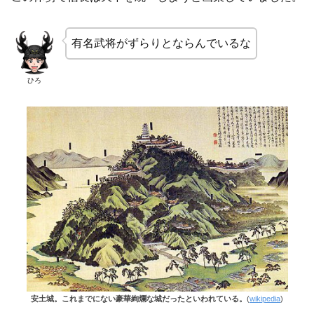
有名武将がずらりとならんでいるな
ひろ
安土城。これまでにない豪華絢爛な城だったといわれている。
(
wikipedia
)