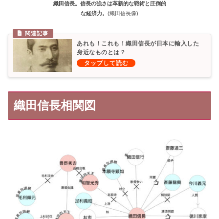
織田信長。信長の強さは革新的な戦術と圧倒的
な経済力。
(織田信長像)
あれも！これも！織田信長が日本に輸入した
身近なものとは？
織田信長相関図