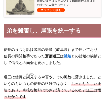
信長の父だけじゃない！？織田信秀は実はも
のすごい人物だった！？
弟を殺害し、尾張を統一する
信長のうつけ話は隣国の美濃（岐阜県）まで届いており、
信長の同盟相手であった
斎藤道三
は
濃姫
との結婚の挨拶と
して信長との面会を要求しました。
えっけん
道三は信長と
謁見
するや否や、その風貌に驚きました。と
いうのもいつもの信長の格好ではなく、
しっかりとした正
装であり、奇抜な格好はわざと演じているのだと道三は悟
ったからです
。