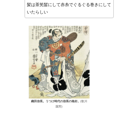
髪は茶筅髷にして赤糸でぐるぐる巻きにして
いたらしい
織田信長。うつけ時代の信長の格好。
(歌川
国芳)