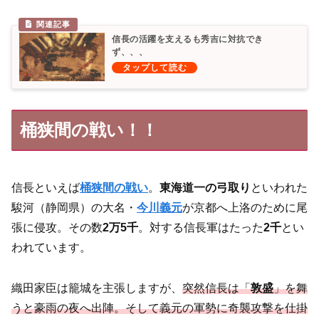
信長の活躍を支えるも秀吉に対抗でき
ず、、、
桶狭間の戦い！！
信長といえば
桶狭間の戦い
。
東海道一の弓取り
といわれた
駿河（静岡県）の大名・
今川義元
が京都へ上洛のために尾
張に侵攻。その数
2万5千
。対する信長軍はたった
2千
とい
われています。
織田家臣は籠城を主張しますが、
突然信長は「
敦盛
」を舞
うと豪雨の夜へ出陣。そして義元の軍勢に奇襲攻撃を仕掛