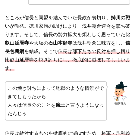
ところが信長と同盟を結んでいた長政が裏切り、
姉川の戦
い
が勃発。徳川家康の助けにより、浅井朝倉連合を撃ち破
ります。そして、信長の勢力拡大を煩わしく思っていた
比
叡山延暦寺
や大坂の
石山本願寺
は浅井朝倉に味方をし、
信
長包囲網
を結成。そこで
信長は部下たちの反対を押し切り
比叡山延暦寺を焼き討ちにし、徹底的に滅ぼしてしまいま
す。
この焼き討ちによって地獄のような情景がで
きてしもうたから
豊臣秀吉
人々は信長公のことを
魔王
と言うようになっ
たんじゃ
信長は敵対するものを徹底的に滅ぼすため、
将軍・足利義