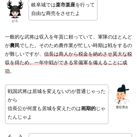
岐阜城では
楽市楽座
を行って
自由な商売をさせたよ
ひろ
一般的な武将は収入を年貢に頼っていて、軍隊のほとんど
が
農民
でした。そのため農作業が忙しい時期は戦をするの
が難しいですが、
信長は商人から税金を納めさせ莫大な税
収を得ため、一年中戦ができる常備軍を備えることに成
功
。
戦国武将は居城を変えないのが普通じゃった
から
豊臣秀吉
信長公が何度も居城を変えたのは
画期的
じゃ
たんじゃよ