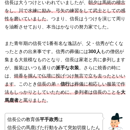
信長は大うつけといわれていましたが、
朝夕は馬術の稽古
をし、川で水練に励み、弓矢の練習をして武士としての感
性を磨いていました
。つまり、信長はうつけを演じて周り
を油断させており、本当はかなりの努力家でした。
また青年期の信長で1番有名な逸話が、父・信秀が亡くな
ったときの出来事です。信秀の葬儀には
300人
もの僧侶が
集まる大規模なものとなり、信長は家老と共に参列します
が、服装はいつも通りの
派手な衣装
。さらに焼香の時に
は、
焼香を掴んで仏壇に投げつけ無言で立ち去ったといい
ます
。このとき
信長の弟・
信行
は葬儀に相応しい服装で作
法もしっかりとしていたために、参列者は信長のことを
大
馬鹿者
と罵りました
。
信長公の教育係
平手政秀
は
信長公の馬鹿げた行動をみて突如切腹したん