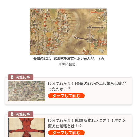
長篠の戦い。武田家を滅亡へ追い込んだ
。（徳
川美術館蔵）
[3分でわかる！]長篠の戦いの三段撃ちは嘘だ
ったのか！？
[5分でわかる！]戦国版走れメロス！！歴史を
変えた足軽とは！？