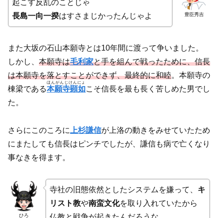
起こす反乱のことじゃ
豊臣秀吉
長島一向一揆
はすさまじかったんじゃよ
また大坂の石山本願寺とは10年間に渡って争いました。
しかし、
本願寺は
毛利家
と手を組んで戦ったために、信長
は本願寺を落とすことができず、最終的に和睦
。本願寺の
ほんがんじけんにょ
棟梁である
本願寺顕如
こそ信長を最も長く苦しめた男でし
た。
さらにこのころに
上杉謙信
が上洛の動きをみせていたため
にまたしても信長はピンチでしたが、謙信も病で亡くなり
事なきを得ます。
寺社の旧態依然としたシステムを嫌って、
キ
リスト教
や
南蛮文化
を取り入れていたから
ひろ
仏教と戦争が起きたんだろうな