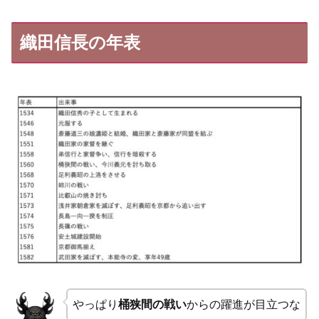
織田信長の年表
やっぱり
桶狭間の戦い
からの躍進が目立つな