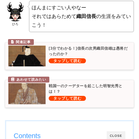
ほんまにすごい人やなー
それではあらためて
織田信長
の生涯をみてい
ひろ
こう！
[3分でわかる！]信長の次男織田信雄は愚将だ
ったのか？
戦国一のクーデターを起こした明智光秀と
は！？
Contents
CLOSE