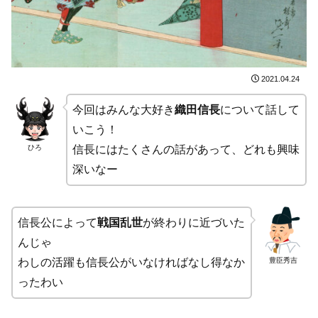
2021.04.24
今回はみんな大好き
織田信長
について話して
いこう！
ひろ
信長にはたくさんの話があって、どれも興味
深いなー
信長公によって
戦国乱世
が終わりに近づいた
んじゃ
豊臣秀吉
わしの活躍も信長公がいなければなし得なか
ったわい