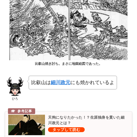
比叡山焼き討ち。まさに地獄絵図であった。
比叡山は
細川政元
にも焼かれているよ
ひろ
天狗になりたかった！？生涯独身を貫いた細
川政元とは？