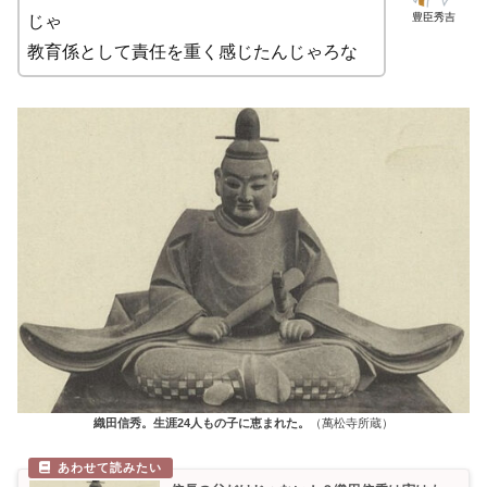
豊臣秀吉
じゃ
教育係として責任を重く感じたんじゃろな
織田信秀。生涯24人もの子に恵まれた。
（萬松寺所蔵）