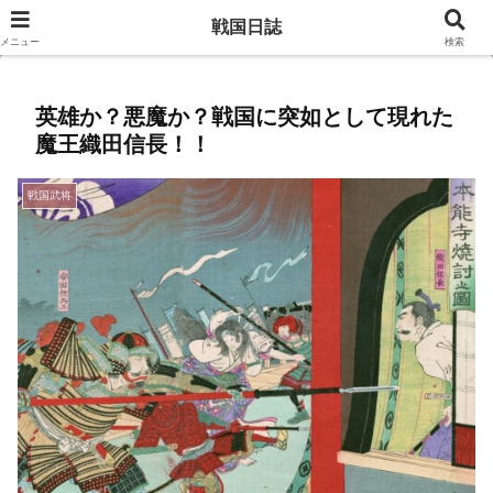
豊臣兄弟のキャスト相関図はこちら
戦国日誌
メニュー
検索
英雄か？悪魔か？戦国に突如として現れた
魔王織田信長！！
戦国武将