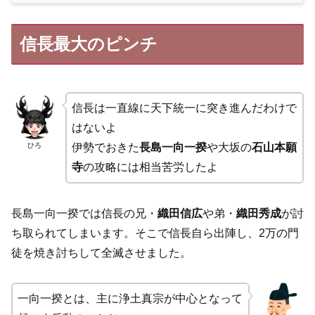
信長最大のピンチ
信長は一直線に天下統一に突き進んだわけで
はないよ
ひろ
伊勢でおきた
長島一向一揆
や大坂の
石山本願
寺
の攻略には相当苦労したよ
長島一向一揆では信長の兄・
織田信広
や弟・
織田秀成
が討
ち取られてしまいます。そこで信長自ら出陣し、2万の門
徒を焼き討ちして全滅させました。
一向一揆とは、主に浄土真宗が中心となって