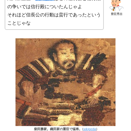
の争いでは信行殿についたんじゃよ
豊臣秀吉
それほど信長公の行動は蛮行であったという
ことじゃな
柴田勝家。織田家の重臣で猛将。
(
wikipedia
)