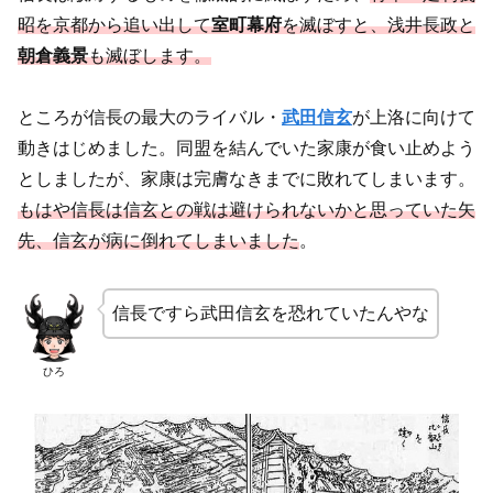
昭を京都から追い出して
室町幕府
を滅ぼすと、浅井長政と
朝倉義景
も滅ぼします。
ところが信長の最大のライバル・
武田信玄
が上洛に向けて
動きはじめました。同盟を結んでいた家康が食い止めよう
としましたが、家康は完膚なきまでに敗れてしまいます。
もはや信長は信玄との戦は避けられないかと思っていた矢
先、信玄が病に倒れてしまいました
。
信長ですら武田信玄を恐れていたんやな
ひろ