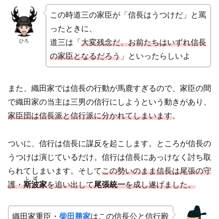
この時道三の家臣が「信長はうつけだ」と罵
ったときに、
ひろ
道三は「
大変残念だ、お前たちはいずれ信長
の家臣となるだろう
」といったらしいよ
また、織田家では信長の行動が馬鹿すぎるので、家臣の間
で織田家の当主は三男の信行にしようという動きがあり、
家臣団は信長派と信行派に分かれてしまいます
。
ついに、信行は信長に謀反を起こします。ところが信長の
うつけは演じているだけ。信行は信長にあっけなく討ち取
られてしまいます。そして
この勢いのまま信長は尾張の守
しば
護・
斯波
家
を追い出して
尾張統一
を成し遂げました。
織田家重臣・
柴田勝家
はこの信長公と信行殿