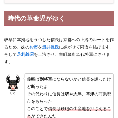
時代の革命児がゆく
岐阜に本拠地をうつした信長は京都への上洛のルートを作
るため、妹の
お市
を
浅井長政
に嫁がせて同盟を結びます。
そして
足利義昭
を上洛させ、室町幕府15代将軍にさせま
す。
義昭は
副将軍
にならないかと信長を誘ったけ
ど断ったよ
ひろ
その代わりに信長は
堺
や
大津
、
草津
の商業都
市をもらった
このことで
信長は鉄砲の生産地を押さえるこ
と
ができたんだ