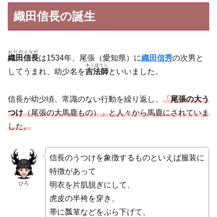
織田信長の誕生
おだのぶなが
織田信長
は1534年、尾張（愛知県）に
織田信秀
の次男と
きっぽうし
してうまれ、幼少名を
吉法師
といいました。
信長が幼少頃、常識のない行動を繰り返し、
「
尾張の大う
つけ
（尾張の大馬鹿もの）」と人々から馬鹿にされていま
した。
信長のうつけを象徴するものといえば服装に
特徴があって
ひろ
明衣を片肌脱ぎにして、
虎皮の半袴を穿き、
帯に瓢箪などをぶら下げて、