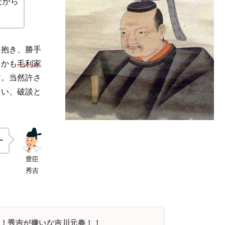
たから
を抱き、勝手
しかも
毛利家
す。当然許さ
まい、破談と
ー
豊臣
秀吉
！秀吉が嫌いな吉川元春！！