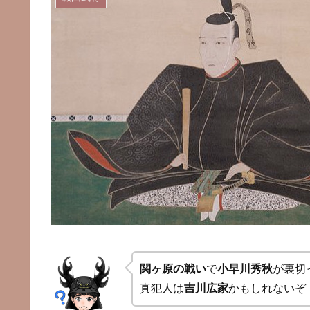
関ヶ原の戦い
で
小早川秀秋
が裏切
真犯人は
吉川広家
かもしれないぞ