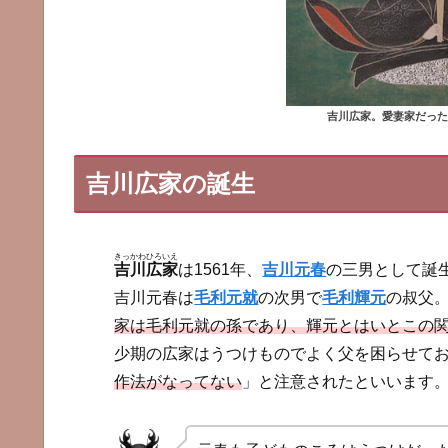
吉川広家。愛妻家だった
吉川広家の誕生
きっかわひろいえ
吉川広家
は1561年、
吉川元春
の三男として誕
吉川元春は
毛利元就
の次男で
毛利輝元
の叔父
家は毛利元就の孫であり、輝元とはいとこの
少期の広家はうつけものでよく父を困らせて
作法がなってない
」と注意されたといいます