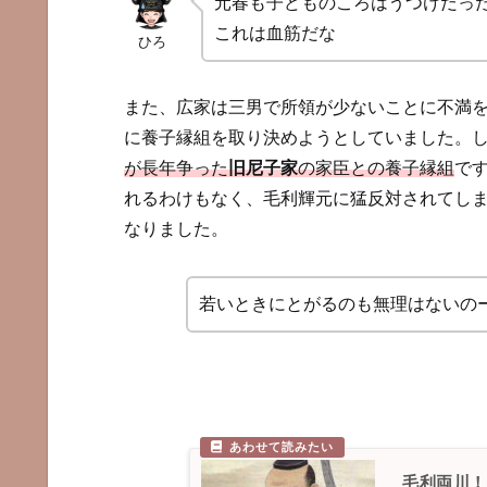
元春も子どものころはうつけだっ
これは血筋だな
ひろ
また、広家は三男で所領が少ないことに不満
に養子縁組を取り決めようとしていました。
が長年争った
旧尼子家
の家臣との養子縁組
で
れるわけもなく、毛利輝元に猛反対されてし
なりました。
若いときにとがるのも無理はないの
毛利両川！