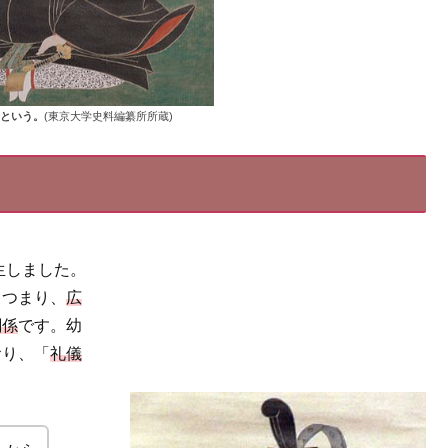
という。
(東京大学史料編纂所所蔵)
生しました。
。つまり、
広
関係
です。幼
おり、「
礼儀
。