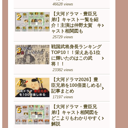
46628 views
【大河ドラマ・豊臣兄
弟!】キャスト一覧を紹
介！主演は仲野太賀 キ
ャスト相関図も
25729 views
戦国武将身長ランキング
TOP10！！栄えある1位
に輝いたのはこの武
将！！
23382 views
【大河ドラマ2026】豊
臣兄弟を100倍楽しめる!
記事まとめ
17197 views
【大河ドラマ・豊臣兄
弟!】キャスト相関図を
どこよりもわかりやすく
解説