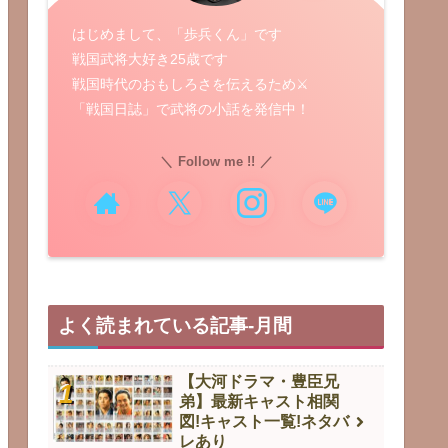
はじめまして、「歩兵くん」です
戦国武将大好き25歳です
戦国時代のおもしろさを伝えるため⚔️
「戦国日誌」で武将の小話を発信中！
Follow me !!
よく読まれている記事-月間
【大河ドラマ・豊臣兄
弟】最新キャスト相関
図!キャスト一覧!ネタバ
レあり