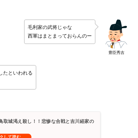
毛利家の武将じゃな
西軍はまとまっておらんのー
豊臣秀吉
したといわれる
]鳥取城渇え殺し！！悲惨な合戦と吉川経家の