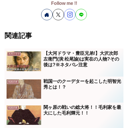
Follow me !!
関連記事
【大河ドラマ・豊臣兄弟!】大沢次郎
大河ドラマ
左衛門(演:松尾諭)は実在の人物?その
後は?※ネタバレ注意
戦国一のクーデターを起こした明智光
戦国武将
秀とは！？
関ヶ原の戦いの総大将！！毛利家を最
戦国武将
大にした毛利輝元！！