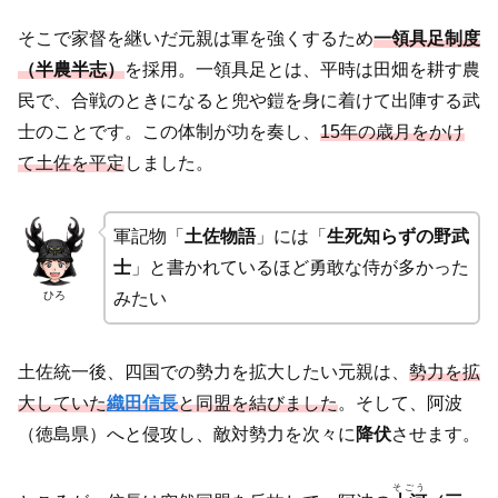
そこで家督を継いだ元親は軍を強くするため
一領具足制度
（半農半志）
を採用。一領具足とは、平時は田畑を耕す農
民で、合戦のときになると兜や鎧を身に着けて出陣する武
士のことです。この体制が功を奏し、
15年の歳月をかけ
て土佐を平定
しました。
軍記物「
土佐物語
」には「
生死知らずの野武
士
」と書かれているほど勇敢な侍が多かった
ひろ
みたい
土佐統一後、四国での勢力を拡大したい元親は、
勢力を拡
大していた
織田信長
と同盟を結びました
。そして、阿波
（徳島県）へと侵攻し、敵対勢力を次々に
降伏
させます。
そごう