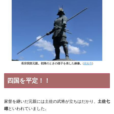
長宗我部元親。初陣のときの様子を表した銅像。
(
高知市
)
四国を平定！！
家督を継いだ元親には土佐の武将が立ちはだかり、
土佐七
雄
といわれていました。