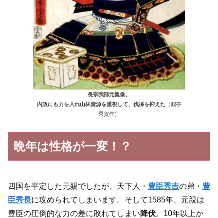
長宗我部元親像。
内政にも力を入れ山林資源を重視して、伐採を抑えた
（鶴亭
秀賀作）
晩年は性格が一変！？
四国を平定した元親でしたが、天下人・
豊臣秀吉
の弟・
豊
臣秀長
に攻められてしまいます。そして1585年、元親は
豊臣の圧倒的な力の差に敗れてしまい
降伏
。10年以上か