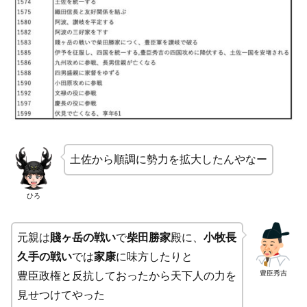
土佐から順調に勢力を拡大したんやなー
ひろ
元親は
賤ヶ岳の戦い
で
柴田勝家
殿に、
小牧長
久手の戦い
では
家康
に味方したりと
豊臣秀吉
豊臣政権と反抗しておったから天下人の力を
見せつけてやった