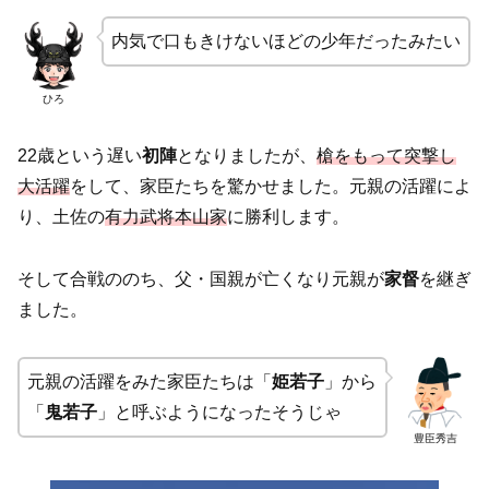
内気で口もきけないほどの少年だったみたい
ひろ
22歳という遅い
初陣
となりましたが、
槍をもって突撃し
大活躍
をして、家臣たちを驚かせました。元親の活躍によ
り、土佐の
有力武将本山家
に勝利します。
そして合戦ののち、父・国親が亡くなり元親が
家督
を継ぎ
ました。
元親の活躍をみた家臣たちは「
姫若子
」から
「
鬼若子
」と呼ぶようになったそうじゃ
豊臣秀吉