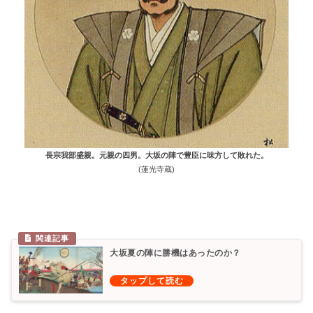
長宗我部盛親。元親の四男。大坂の陣で豊臣に味方して敗れた。
(蓮光寺蔵)
大坂夏の陣に勝機はあったのか？