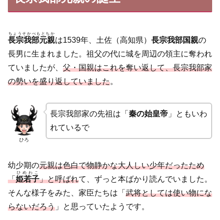
ちょうそかべもとちか
長宗我部元親
は1539年、土佐（高知県）
長宗我部国親
の
長男に生まれました。祖父の代に城を周辺の領主に奪われ
ていましたが、
父・国親はこれを奪い返して、長宗我部家
の勢いを盛り返してい
ました
。
長宗我部家の先祖は「
秦の始皇帝
」ともいわ
れているで
ひろ
幼少期の
元親は色白で物静かな大人しい少年だったため
ひめわこ
「
姫若子
」と呼ばれ
て、ずっと本ばかり読んでいました。
そんな様子をみた、家臣たちは「
武将としては使い物にな
らないだろう
」と思っていたようです。