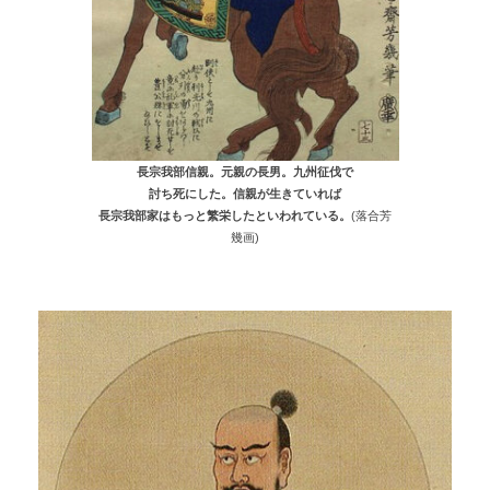
長宗我部信親。元親の長男。九州征伐で
討ち死にした。信親が生きていれば
長宗我部家はもっと繁栄したといわれている。
(落合芳
幾画)