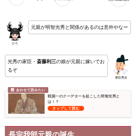
元親が明智光秀と関係があるのは意外やなー
ひろ
光秀の家臣・
斎藤利三
の娘が元親に嫁いでお
るぞ
豊臣秀吉
戦国一のクーデターを起こした明智光秀と
は！？
長宗我部元親の誕生