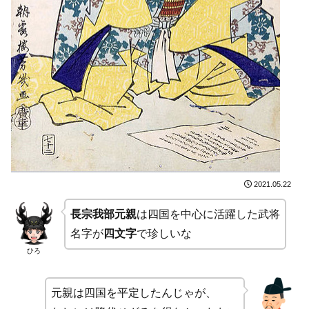
2021.05.22
長宗我部元親
は四国を中心に活躍した武将
名字が
四文字
で珍しいな
ひろ
元親は四国を平定したんじゃが、