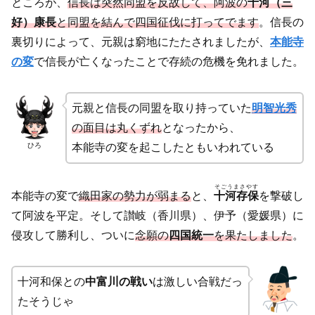
ところが、
信長は突然同盟を反故し
て
、阿波の
十河
（三
好）康長
と同盟を結んで四国征伐に打ってでます
。信長の
裏切りによって、元親は窮地にたたされましたが、
本能寺
の変
で信長が亡くなったことで存続の危機を免れました。
元親と信長の同盟を取り持っていた
明智光秀
の面目は丸くずれ
となったから、
ひろ
本能寺の変を起こしたともいわれている
そごうまさやす
本能寺の変で
織田家の勢力が弱まる
と、
十河存保
を撃破し
て阿波を平定。そして讃岐（香川県）、伊予（愛媛県）に
侵攻して勝利し、ついに
念願の
四国統一
を果たしました
。
十河和保との
中富川の戦い
は激しい合戦だっ
たそうじゃ