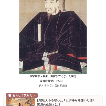
長宗我部元親像。秀吉が亡くなった後は
家康に接近している。
（絹本著色長宗我部元親像）
[真実]天下を取った！江戸幕府を開いた徳川
家康の生涯とは？