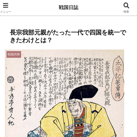
豊臣兄弟のキャスト相関図はこちら
戦国日誌
メニュー
検索
長宗我部元親がたった一代で四国を統一で
きたわけとは？
戦国武将