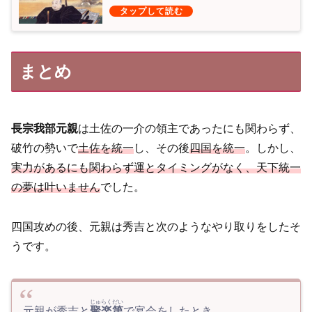
まとめ
長宗我部元親
は土佐の一介の領主であったにも関わらず、
破竹の勢いで
土佐を統一
し、その後
四国を統一
。しかし、
実力があるにも関わらず運とタイミングがなく、天下統一
の夢は叶いません
でした。
四国攻めの後、元親は秀吉と次のようなやり取りをしたそ
うです。
じゅらくだい
元親が秀吉と
聚楽第
で宴会をしたとき、