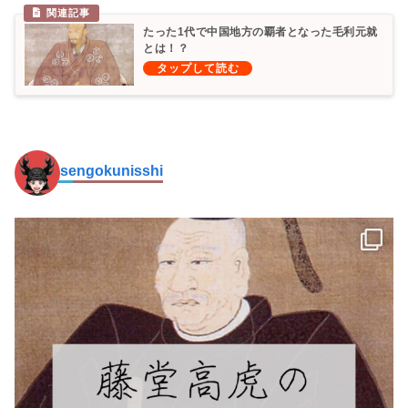
たった1代で中国地方の覇者となった毛利元就
とは！？
sengokunisshi