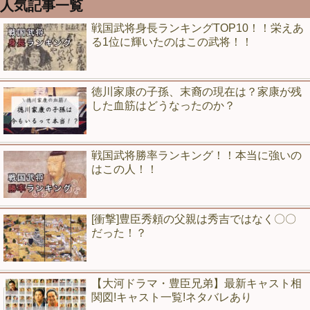
人気記事一覧
戦国武将身長ランキングTOP10！！栄えあ
る1位に輝いたのはこの武将！！
徳川家康の子孫、末裔の現在は？家康が残
した血筋はどうなったのか？
戦国武将勝率ランキング！！本当に強いの
はこの人！！
[衝撃]豊臣秀頼の父親は秀吉ではなく〇〇
だった！？
【大河ドラマ・豊臣兄弟】最新キャスト相
関図!キャスト一覧!ネタバレあり