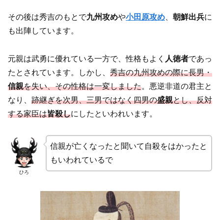
その後は秀吉のもとで
九州攻め
や
小田原攻め
、
朝鮮出兵
に
も出陣しています。
元親は武勇に優れている一方で、性格もよく
人徳者
であっ
たとされています。しかし、
秀吉の九州攻めの際に長男・
信親
を失い、その性格は一変しました
。悪逆非道の君主と
なり、
跡継ぎを次男、三男ではなく四男の
盛親
とし、反対
する家臣は
皆殺し
にしたといわれいます。
信親が亡くなったと聞いて自殺をはかったと
もいわれているで
ひろ