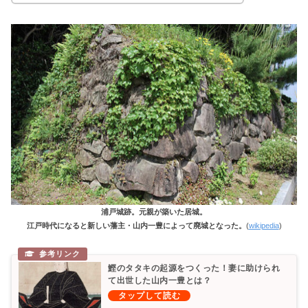
浦戸城跡。元親が築いた居城。
江戸時代になると新しい藩主・山内一豊によって廃城となった。
(
wikipedia
)
鰹のタタキの起源をつくった！妻に助けられ
て出世した山内一豊とは？