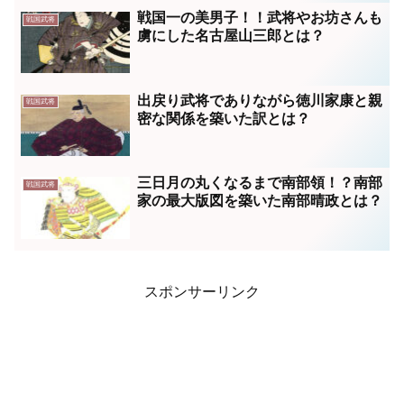
戦国一の美男子！！武将やお坊さんも
戦国武将
虜にした名古屋山三郎とは？
出戻り武将でありながら徳川家康と親
戦国武将
密な関係を築いた訳とは？
三日月の丸くなるまで南部領！？南部
戦国武将
家の最大版図を築いた南部晴政とは？
スポンサーリンク