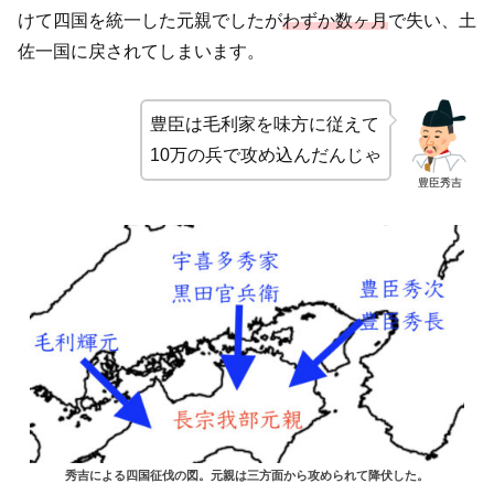
けて四国を統一した元親でしたが
わずか数ヶ月
で失い、土
佐一国に戻されてしまいます。
豊臣は毛利家を味方に従えて
10万の兵で攻め込んだんじゃ
豊臣秀吉
秀吉による四国征伐の図。元親は三方面から攻められて降伏した。