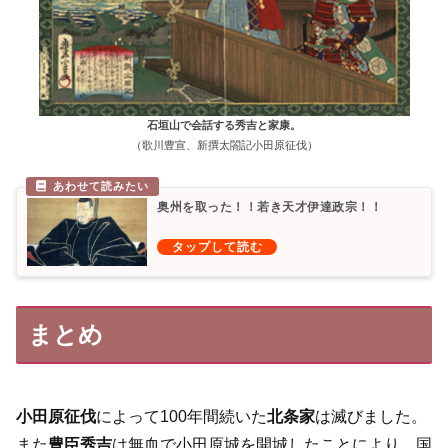
石垣山で会話する秀吉と家康。
（歌川豊宣、新撰太閤記小田原征伐）
奥州を取った！！若き天才伊達政宗！！
まとめ
小田原征伐
によって100年間続いた
北条家
は滅びました。
また
豊臣秀吉
は無血で小田原城を開城したことにより、国