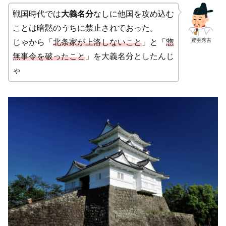
戦国時代では
大義名分
なしに他国を攻め込む
ことは暗黙のうちに禁止されておった。
豊臣秀吉
じゃから「
北条家が上洛しないこと
」と「
惣
無事令を破ったこと
」を大義名分としたんじ
ゃ