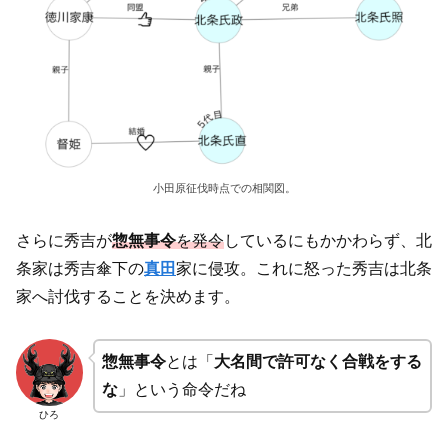
小田原征伐時点での相関図。
さらに秀吉が
惣無事令
を発令
しているにもかかわらず、北
条家は秀吉傘下の
真田
家に侵攻。これに怒った秀吉は北条
家へ討伐することを決めます。
惣無事令
とは「
大名間で許可なく合戦をする
な
」という命令だね
ひろ