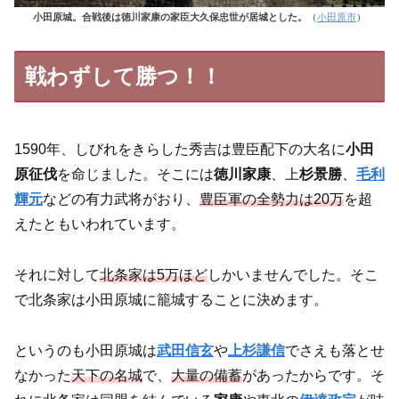
小田原城。合戦後は徳川家康の家臣大久保忠世が居城とした。
（
小田原市
）
戦わずして勝つ！！
1590年、しびれをきらした秀吉は豊臣配下の大名に
小田
原征伐
を命じました。そこには
徳川家康
、上
杉景勝
、
毛利
輝元
などの有力武将がおり、
豊臣軍の全勢力は20万
を超
えたともいわれています。
それに対して
北条家は5万ほど
しかいませんでした。そこ
で北条家は小田原城に籠城することに決めます。
というのも小田原城は
武田信玄
や
上杉謙信
でさえも落とせ
なかった
天下の名城
で、
大量の備蓄
があったからです。そ