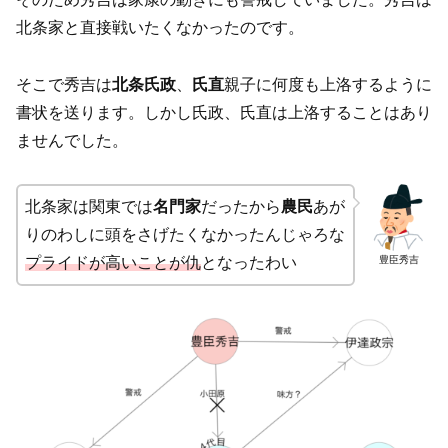
北条家と直接戦いたくなかったのです。
そこで秀吉は
北条氏政
、
氏直
親子に何度も上洛するように
書状を送ります。しかし氏政、氏直は上洛することはあり
ませんでした。
北条家は関東では
名門家
だったから
農民
あが
りのわしに頭をさげたくなかったんじゃろな
豊臣秀吉
プライドが高いことが仇
となったわい