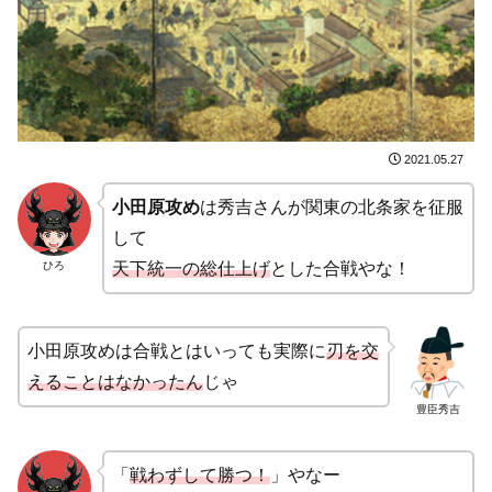
2021.05.27
小田原攻め
は秀吉さんが関東の北条家を征服
して
ひろ
天下統一の総仕上げ
とした合戦やな！
小田原攻めは合戦とはいっても実際に
刃を交
えることはなかったん
じゃ
豊臣秀吉
「
戦わずして勝つ！
」やなー