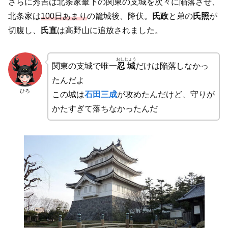
さらに秀吉は北条家傘下の関東の支城を次々に陥落させ、
北条家は
100日あまり
の籠城後、降伏。
氏政
と弟の
氏照
が
切腹し、
氏直
は高野山に追放されました。
おしじょう
関東の支城で唯一
忍城
だけは陥落しなかっ
たんだよ
ひろ
この城は
石田三成
が攻めたんだけど、守りが
かたすぎて落ちなかったんだ