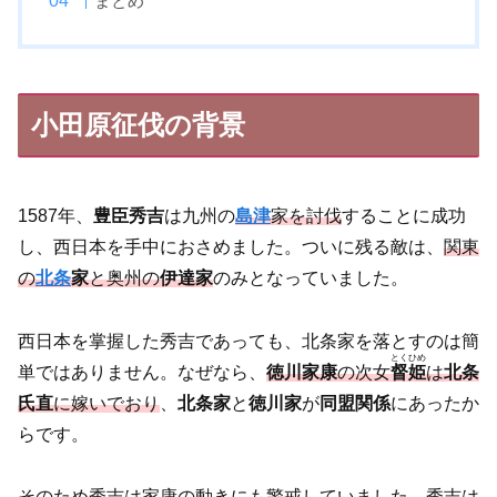
まとめ
小田原征伐の背景
1587年、
豊臣秀吉
は九州の
島津
家を討伐
することに成功
し、西日本を手中におさめました。ついに残る敵は、
関東
の
北条
家
と奥州の
伊達家
のみとなっていました。
西日本を掌握した秀吉であっても、北条家を落とすのは簡
とくひめ
単ではありません。なぜなら、
徳川家康
の次女
督姫
は
北条
氏直
に嫁いでおり
、
北条家
と
徳川家
が
同盟関係
にあったか
らです。
そのため秀吉は家康の動きにも警戒していました。秀吉は