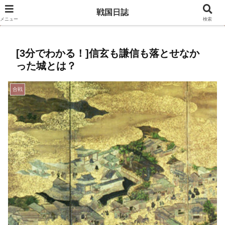
豊臣兄弟のキャスト相関図はこちら
戦国日誌
メニュー
検索
[3分でわかる！]信玄も謙信も落とせなか
った城とは？
合戦