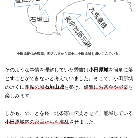
小田原征伐合戦図。四方八方から完全に小田原城を囲いこんでいる。
そのような事情を理解していた秀吉は
小田原城
を簡単に落
とすことができないと考えていました。そこで、小田原城
の近くに
即席の城
石垣山
城
を築き、
優雅にお茶会や能楽
を
楽しみます。
しかもこのことを逐一北条家に伝えさせて、籠城している
小田原城内の家臣たちを混乱
させました。