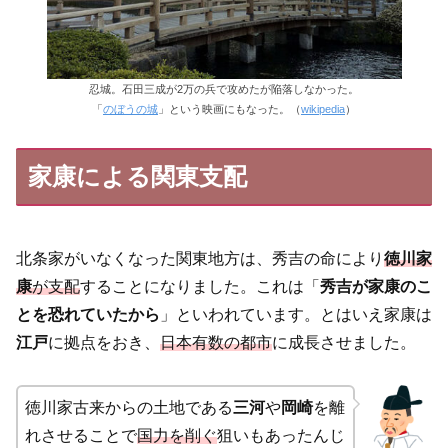
忍城。石田三成が2万の兵で攻めたが陥落しなかった。
「
のぼうの城
」という映画にもなった。（
wikipedia
）
家康による関東支配
北条家がいなくなった関東地方は、秀吉の命により
徳川家
康
が支配
することになりました。これは「
秀吉が家康のこ
とを恐れていたから
」といわれています。とはいえ家康は
江戸
に拠点をおき、
日本有数の都市
に成長させました。
徳川家古来からの土地である
三河
や
岡崎
を離
れさせることで
国力を削ぐ
狙いもあったんじ