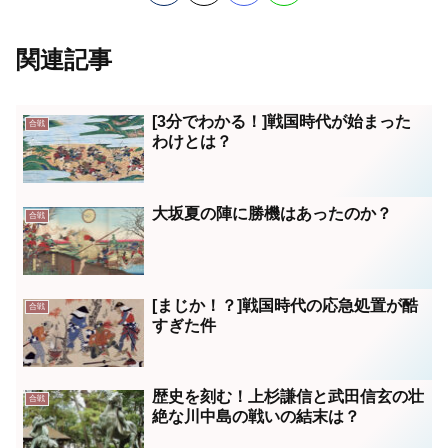
関連記事
[3分でわかる！]戦国時代が始まった
合戦
わけとは？
大坂夏の陣に勝機はあったのか？
合戦
[まじか！？]戦国時代の応急処置が酷
合戦
すぎた件
歴史を刻む！上杉謙信と武田信玄の壮
合戦
絶な川中島の戦いの結末は？