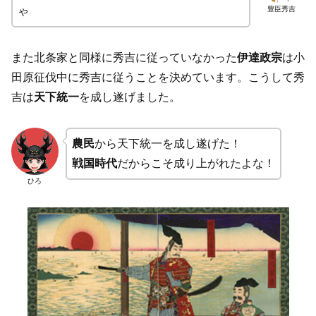
豊臣秀吉
ゃ
また北条家と同様に秀吉に従っていなかった
伊達政宗
は小
田原征伐中に秀吉に従うことを決めています。こうして秀
吉は
天下統一
を成し遂げました。
農民
から天下統一を成し遂げた！
戦国時代
だからこそ成り上がれたよな！
ひろ