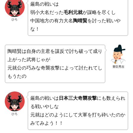
厳島の戦いは
弱小大名だった
毛利元就
が謀略を尽くし
ひろ
中国地方の有力大名
陶晴賢
を討った戦いや
な！
陶晴賢は自身の主君を謀反で討ち破って成り
上がった武将じゃが
豊臣秀吉
元就公の巧みな奇襲攻撃によって討たれてし
もうたの
厳島の戦いは
日本三大奇襲攻撃
にも数えられ
る戦いやしな
ひろ
元就はどのようにして大軍を打ち砕いたのか
みてみよう！！