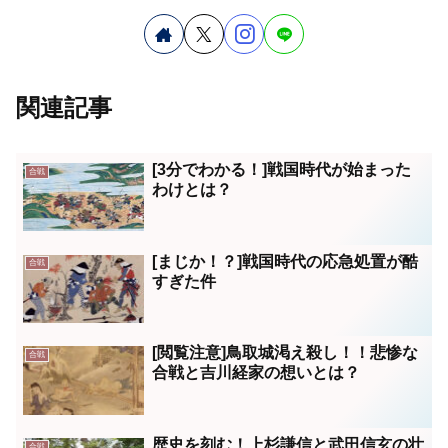
関連記事
[3分でわかる！]戦国時代が始まった
合戦
わけとは？
[まじか！？]戦国時代の応急処置が酷
合戦
すぎた件
[閲覧注意]鳥取城渇え殺し！！悲惨な
合戦
合戦と吉川経家の想いとは？
歴史を刻む！上杉謙信と武田信玄の壮
合戦