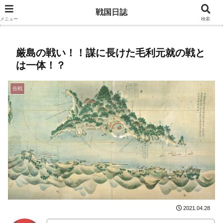
豊臣兄弟のキャスト相関図はこちら
戦国日誌
メニュー
検索
厳島の戦い！！謀に長けた毛利元就の戦と
は一体！？
合戦
2021.04.28