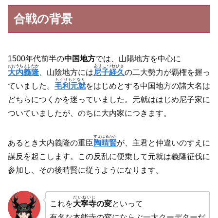
合戦の背景
1500年代前半の
中国地方
では、山陽地方を中心に
おおうちよしたか
あまこつねひさ
大内義隆
、山陰地方には
尼子経久
の二大勢力が覇権を握っ
もうりもとなり
ていました。
毛利元就
をはじめとする中国地方の諸大名は
どちらにつくかを迷っていました。元就ははじめ尼子家に
ついていましたが、のちに大内家につきます。
すえはるかた
あるとき大内義隆の重臣
陶晴賢
が、主君と仲違いのすえに
謀反を起こします。この反乱に便乗して元就は義隆征伐に
参加し、その後晴賢に従うようになります。
だいねいじ
これを
大寧寺
の変
といって
有名な本能寺の変にならぶ一大クーデターだ