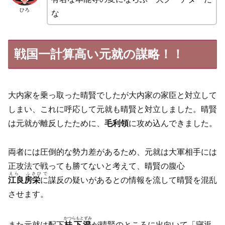
ひろ
な
戦国一計算高い元就の謀略！！
大内家を乗っ取った晴賢でしたが大内家の家臣と対立して
しまい、これに呼応して元就も晴賢と対立しました。晴賢
は元就が離反したために、
毛利領
に攻め込んできました。
両者には圧倒的な勢力差があるため、元就は大軍相手には
正攻法で戦っても勝てないと考えて、晴賢の腹心
えら ふさひで
江良房栄
に
謀反の疑いがあるとの情報を流して晴賢を混乱
させます。
かつらもとずみ
また元就は配下
桂下澄
が晴賢のところに出向いて「寝返