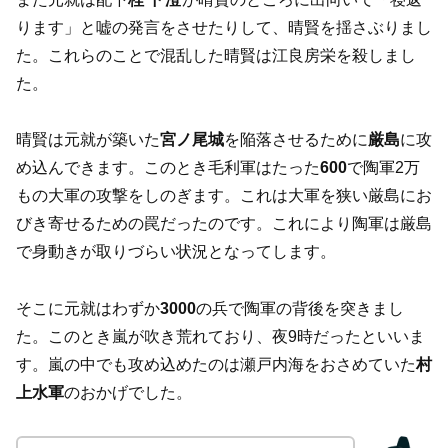
ります」と嘘の発言をさせたりして、晴賢を揺さぶりまし
た。これらのことで混乱した晴賢は江良房栄を殺しまし
た。
晴賢は元就が築いた
宮ノ尾城
を陥落させるために
厳島
に攻
め込んできます。このとき毛利軍はたった
600
で陶軍2万
もの大軍の攻撃をしのぎます。これは大軍を狭い厳島にお
びき寄せるための罠だったのです。これにより陶軍は厳島
で身動きが取りづらい状況となってします。
そこに元就はわずか
3000
の兵で陶軍の背後を突きまし
た。このとき嵐が吹き荒れており、夜9時だったといいま
す。嵐の中でも攻め込めたのは瀬戸内海をおさめていた
村
上水軍
のおかげでした。