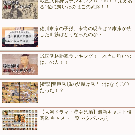
戦国武将身長ランキングTOP10！！栄えあ
る1位に輝いたのはこの武将！！
徳川家康の子孫、末裔の現在は？家康が残
した血筋はどうなったのか？
戦国武将勝率ランキング！！本当に強いの
はこの人！！
[衝撃]豊臣秀頼の父親は秀吉ではなく〇〇
だった！？
【大河ドラマ・豊臣兄弟】最新キャスト相
関図!キャスト一覧!ネタバレあり