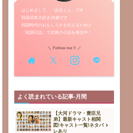
はじめまして、「歩兵くん」です
戦国武将大好き25歳です
戦国時代のおもしろさを伝えるため⚔️
「戦国日誌」で武将の小話を発信中！
Follow me !!
よく読まれている記事-月間
【大河ドラマ・豊臣兄
弟】最新キャスト相関
図!キャスト一覧!ネタバ
レあり