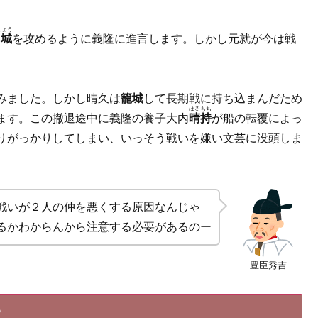
じょう
城
を攻めるように義隆に進言します。しかし元就が今は戦
みました。しかし晴久は
籠城
して長期戦に持ち込まんだため
はるもち
ます。この撤退途中に義隆の養子大内
晴持
が船の転覆によっ
りがっかりしてしまい、いっそう戦いを嫌い文芸に没頭しま
戦いが２人の仲を悪くする原因なんじゃ
るかわからんから注意する必要があるのー
豊臣秀吉
？