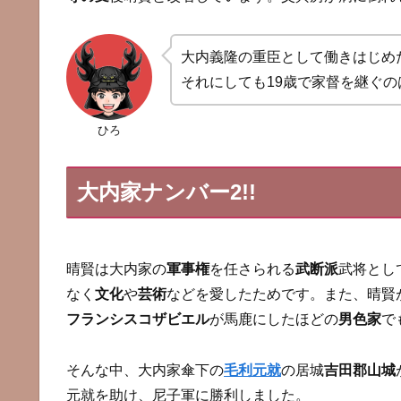
大内義隆の重臣として働きはじめ
それにしても19歳で家督を継ぐの
ひろ
大内家ナンバー2!!
晴賢は大内家の
軍事権
を任さられる
武断派
武将とし
なく
文化
や
芸術
などを愛したためです。また、晴賢
フランシスコザビエル
が馬鹿にしたほどの
男色家
で
そんな中、大内家傘下の
毛利元就
の居城
吉田郡山城
元就を助け、尼子軍に勝利しました。