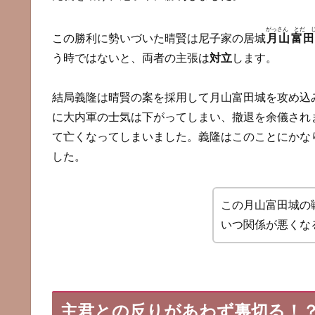
がっさん とだ 
この勝利に勢いづいた晴賢は尼子家の居城
月山富田
う時ではないと、両者の主張は
対立
します。
結局義隆は晴賢の案を採用して月山富田城を攻め込
に大内軍の士気は下がってしまい、撤退を余儀され
て亡くなってしまいました。義隆はこのことにかな
した。
この月山富田城の
いつ関係が悪くな
主君との反りがあわず裏切る！