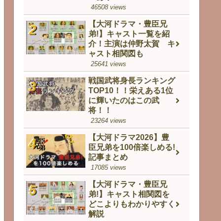
46508 views
【大河ドラマ・豊臣兄
弟!】キャスト一覧を紹
介！主演は仲野太賀 キ
ャスト相関図も
25641 views
戦国武将身長ランキング
TOP10！！栄えある1位
に輝いたのはこの武
将！！
23264 views
【大河ドラマ2026】豊
臣兄弟を100倍楽しめる!
記事まとめ
17085 views
【大河ドラマ・豊臣兄
弟!】キャスト相関図を
どこよりもわかりやすく
解説