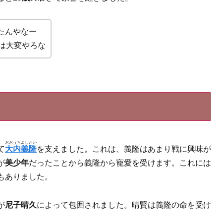
たんやなー
は大変やろな
おおうちよしたか
て
大内義隆
を支えました。これは、義隆はあまり戦に興味が
が
美少年
だったことから義隆から寵愛を受けます。これには
もありました。
が
尼子晴久
によって包囲されました。晴賢は義隆の命を受け