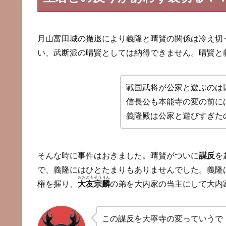
月山富田城の撤退により義隆と晴賢の関係は冷え切
い、武断派の晴賢としては納得できません。晴賢と
戦国武将が公家と遊ぶのは
信長公も本能寺の変の前に
義隆殿は公家と遊びすぎた
そんな時に事件はおきました。晴賢がついに
謀反
を
で、義隆にはひとたまりもありませんでした。義隆
おおともそうりん
権を握り、
大友宗麟
の弟を大内家の当主にして大内
この謀反を大寧寺の変っていうで