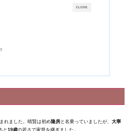
CLOSE
？
まれました。晴賢は初め
隆房
と名乗っていましたが、
大寧
ると
19歳
の若さで家督を継ぎました。