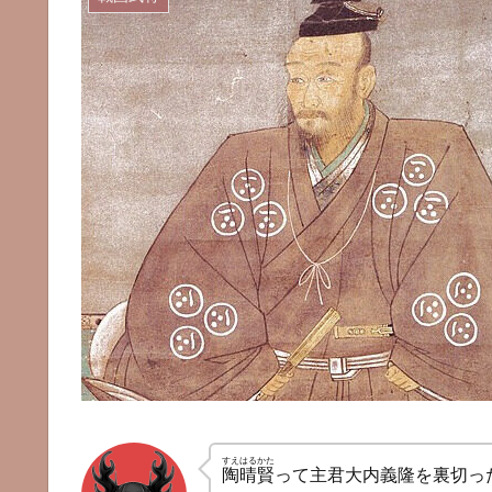
すえはるかた
陶晴賢
って主君大内義隆を裏切っ