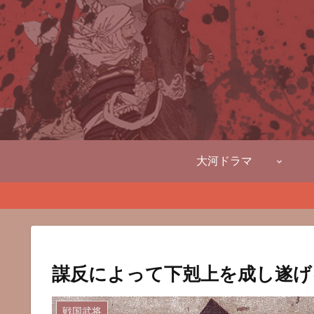
大河ドラマ
謀反によって下剋上を成し遂げ
戦国武将