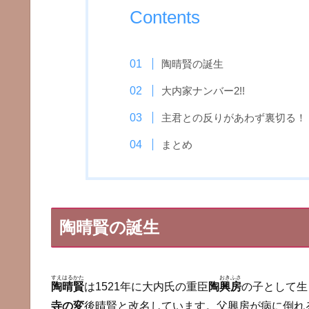
Contents
陶晴賢の誕生
大内家ナンバー2!!
主君との反りがあわず裏切る！
まとめ
陶晴賢の誕生
すえはるかた
おきふさ
陶晴賢
は1521年に大内氏の重臣
陶
興房
の子として生
寺の変
後晴賢と改名しています。父興房が病に倒れ