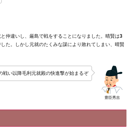
就と仲違いし、厳島で戦をすることになりました。晴賢は
3
でした。しかし元就のたくみな謀により敗れてしまい、晴賢
の戦い以降毛利元就殿の快進撃が始まるぞ
豊臣秀吉