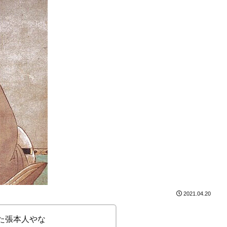
2021.04.20
た張本人やな