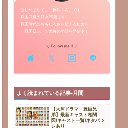
はじめまして、「歩兵くん」です
戦国武将大好き25歳です
戦国時代のおもしろさを伝えるため⚔️
「戦国日誌」で武将の小話を発信中！
Follow me !!
よく読まれている記事-月間
【大河ドラマ・豊臣兄
弟】最新キャスト相関
図!キャスト一覧!ネタバ
レあり