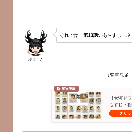
それでは、
第13話
のあらすじ、ネ
歩兵くん
↓豊臣兄弟
【大河ドラ
らすじ・相