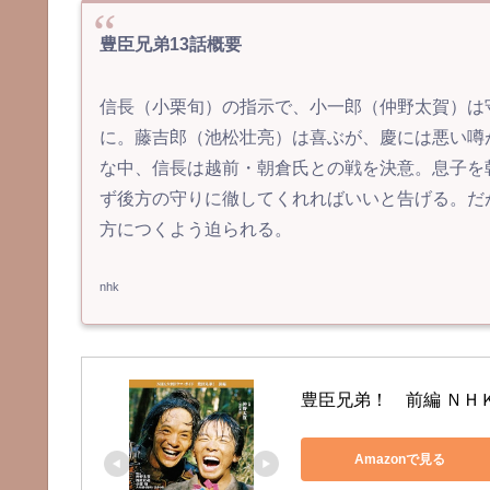
豊臣兄弟13話概要
信長（小栗旬）の指示で、小一郎（仲野太賀）は
に。藤吉郎（池松壮亮）は喜ぶが、慶には悪い噂
な中、信長は越前・朝倉氏との戦を決意。息子を
ず後方の守りに徹してくれればいいと告げる。だ
方につくよう迫られる。
nhk
豊臣兄弟！　前編 ＮＨ
Amazonで見る