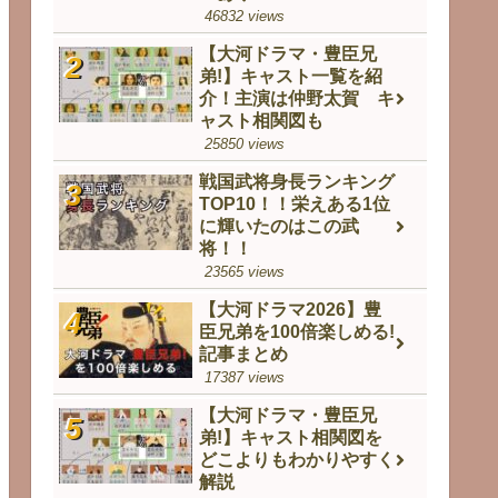
46832 views
【大河ドラマ・豊臣兄
弟!】キャスト一覧を紹
介！主演は仲野太賀 キ
ャスト相関図も
25850 views
戦国武将身長ランキング
TOP10！！栄えある1位
に輝いたのはこの武
将！！
23565 views
【大河ドラマ2026】豊
臣兄弟を100倍楽しめる!
記事まとめ
17387 views
【大河ドラマ・豊臣兄
弟!】キャスト相関図を
どこよりもわかりやすく
解説