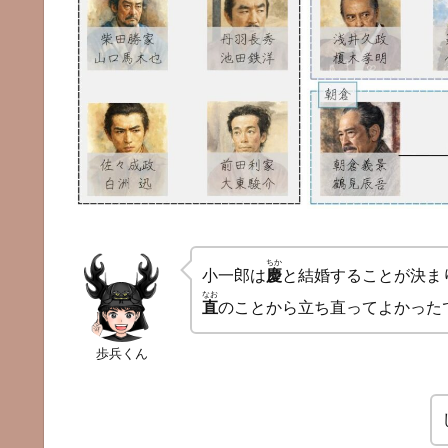
ちか
小一郎は
慶
と結婚することが決ま
なお
直
のことから立ち直ってよかった
歩兵くん