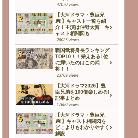
47070 views
【大河ドラマ・豊臣兄
弟!】キャスト一覧を紹
介！主演は仲野太賀 キ
ャスト相関図も
26025 views
戦国武将身長ランキング
TOP10！！栄えある1位
に輝いたのはこの武
将！！
23769 views
【大河ドラマ2026】豊
臣兄弟を100倍楽しめる!
記事まとめ
17580 views
【大河ドラマ・豊臣兄
弟!】キャスト相関図を
どこよりもわかりやすく
解説