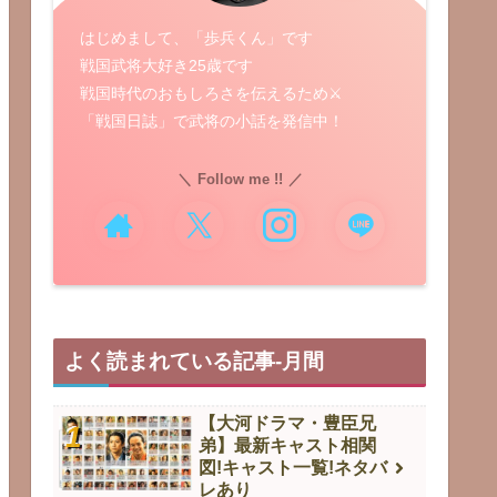
はじめまして、「歩兵くん」です
戦国武将大好き25歳です
戦国時代のおもしろさを伝えるため⚔️
「戦国日誌」で武将の小話を発信中！
Follow me !!
よく読まれている記事-月間
【大河ドラマ・豊臣兄
弟】最新キャスト相関
図!キャスト一覧!ネタバ
レあり