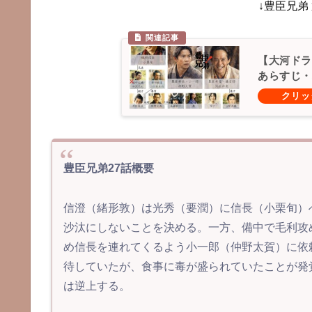
↓豊臣兄弟
【大河ドラ
あらすじ・
豊臣兄弟27話概要
信澄（緒形敦）は光秀（要潤）に信長（小栗旬）
沙汰にしないことを決める。一方、備中で毛利攻
め信長を連れてくるよう小一郎（仲野太賀）に依
待していたが、食事に毒が盛られていたことが発
は逆上する。