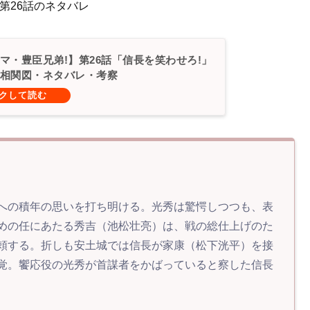
 第26話のネタバレ
マ・豊臣兄弟!】第26話「信長を笑わせろ!」
相関図・ネタバレ・考察
への積年の思いを打ち明ける。光秀は驚愕しつつも、表
めの任にあたる秀吉（池松壮亮）は、戦の総仕上げのた
頼する。折しも安土城では信長が家康（松下洸平）を接
覚。饗応役の光秀が首謀者をかばっていると察した信長