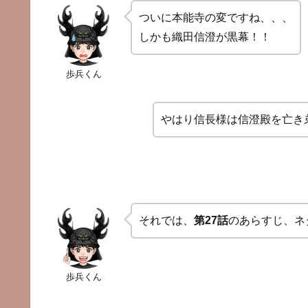
ついに本能寺の変ですね、、、
しかも織田信澄が黒幕！！
歩兵くん
やはり信長様は信澄殿を亡き
それでは、
第27話
のあらすじ、ネ
歩兵くん