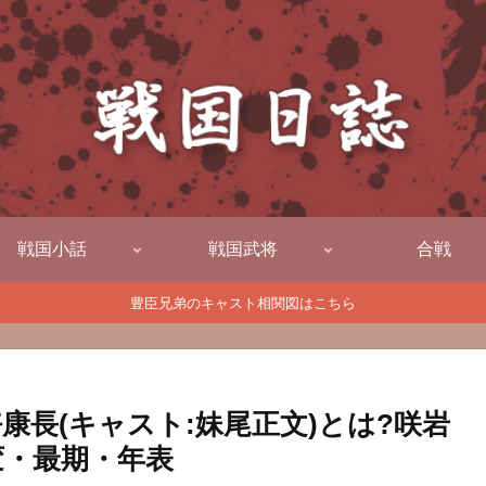
戦国小話
戦国武将
合戦
豊臣兄弟のキャスト相関図はこちら
康長(キャスト:妹尾正文)とは?咲岩
変・最期・年表