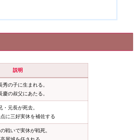
説明
長秀の子に生まれる。
長慶の叔父にあたる。
兄・元長が死去。
拠点に三好実休を補佐する
田の戦いで実休が戦死。
内高屋城を任される。