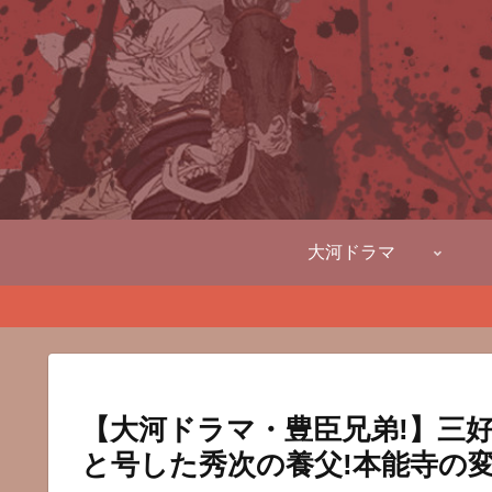
大河ドラマ
【大河ドラマ・豊臣兄弟!】三好
と号した秀次の養父!本能寺の