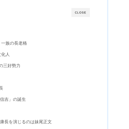
CLOSE
・一族の長老格
文化人
の三好勢力
長
好信吉」の誕生
好康長を演じるのは妹尾正文