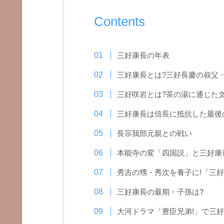
Contents
三好康長の年表
三好康長とは?三好長慶の叔父
三好咲岩とは?茶の湯に通じた
三好康長は信長に抵抗した最後
長宗我部元親との戦い
本能寺の変「四国説」と三好康
秀吉の甥・秀次を養子に!「三
三好康長の最期・子孫は?
大河ドラマ「豊臣兄弟!」で三