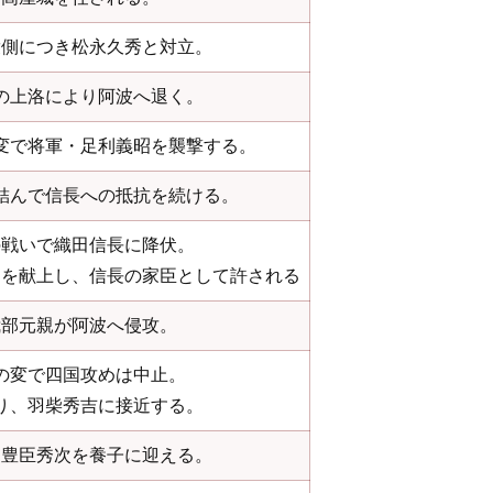
衆側につき松永久秀と対立。
の上洛により阿波へ退く。
変で将軍・足利義昭を襲撃する。
結んで信長への抵抗を続ける。
の戦いで織田信長に降伏。
」を献上し、信長の家臣として許される
我部元親が阿波へ侵攻。
の変で四国攻めは中止。
り、羽柴秀吉に接近する。
・豊臣秀次を養子に迎える。