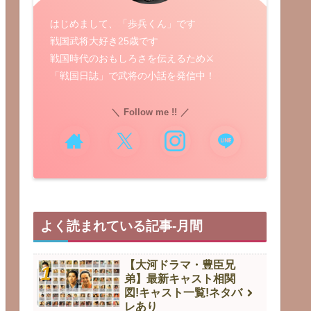
はじめまして、「歩兵くん」です
戦国武将大好き25歳です
戦国時代のおもしろさを伝えるため⚔️
「戦国日誌」で武将の小話を発信中！
Follow me !!
よく読まれている記事-月間
【大河ドラマ・豊臣兄
弟】最新キャスト相関
図!キャスト一覧!ネタバ
レあり