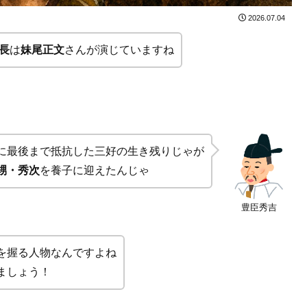
2026.07.04
長
は
妹尾正文
さんが演じていますね
に最後まで抵抗した三好の生き残りじゃが
甥・秀次
を養子に迎えたんじゃ
豊臣秀吉
を握る人物なんですよね
ましょう！