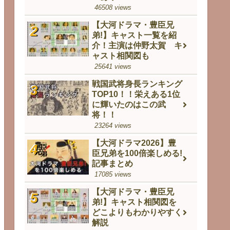
46508 views
【大河ドラマ・豊臣兄
弟!】キャスト一覧を紹
介！主演は仲野太賀 キ
ャスト相関図も
25641 views
戦国武将身長ランキング
TOP10！！栄えある1位
に輝いたのはこの武
将！！
23264 views
【大河ドラマ2026】豊
臣兄弟を100倍楽しめる!
記事まとめ
17085 views
【大河ドラマ・豊臣兄
弟!】キャスト相関図を
どこよりもわかりやすく
解説