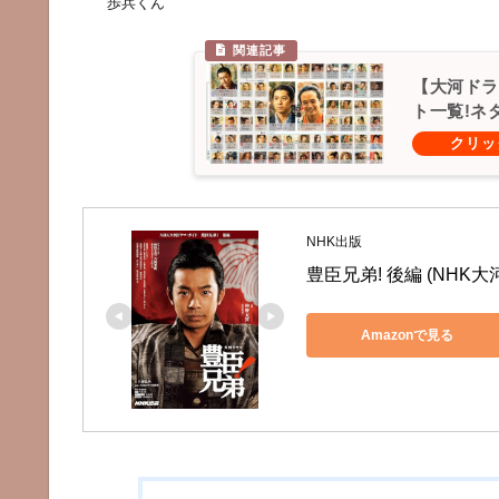
歩兵くん
【大河ドラ
ト一覧!ネ
NHK出版
豊臣兄弟! 後編 (NHK
Amazonで見る