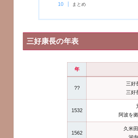
まとめ
三好康長の年表
年
三好
??
三好
1532
阿波を
久米
1562
河