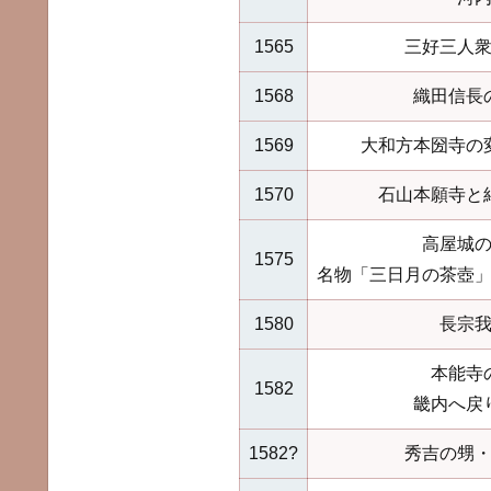
1565
三好三人
1568
織田信長
1569
大和方本圀寺の
1570
石山本願寺と
高屋城
1575
名物「三日月の茶壺
1580
長宗
本能寺
1582
畿内へ戻
1582?
秀吉の甥