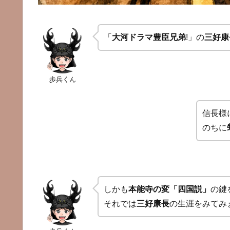
「
大河ドラマ豊臣兄弟
!」の
三好康
歩兵くん
信長様
のちに
しかも
本能寺の変「四国説」
の鍵
それでは
三好康長
の生涯をみてみ