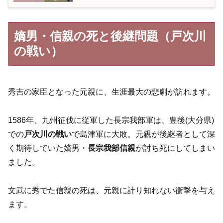
嫡男・信親の死と後継問題（戸次川
の戦い）
秀吉の家臣となった元親に、生涯最大の悲劇が訪れます。
1586年、九州征伐に従軍した長宗我部軍は、豊後(大分県)
での
戸次川の戦い
で島津軍に大敗。元親が後継者として深
く期待していた嫡男・
長宗我部信親
が討ち死にしてしまい
ました。
文武に秀でた信親の死は、元親に計り知れない衝撃を与え
ます。