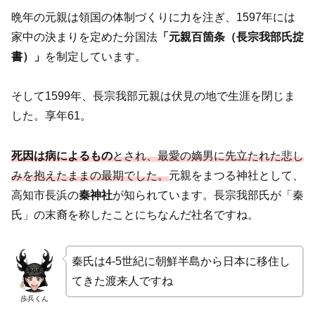
晩年の元親は領国の体制づくりに力を注ぎ、1597年には
家中の決まりを定めた分国法
「元親百箇条（長宗我部氏掟
書）」
を制定しています。
そして1599年、長宗我部元親は伏見の地で生涯を閉じま
した。享年61。
死因は病によるもの
とされ、最愛の嫡男に先立たれた悲し
みを抱えたままの最期でした。
元親をまつる神社として、
高知市長浜の
秦神社
が知られています。長宗我部氏が「秦
氏」の末裔を称したことにちなんだ社名ですね。
秦氏は4-5世紀に朝鮮半島から日本に移住し
てきた渡来人ですね
歩兵くん