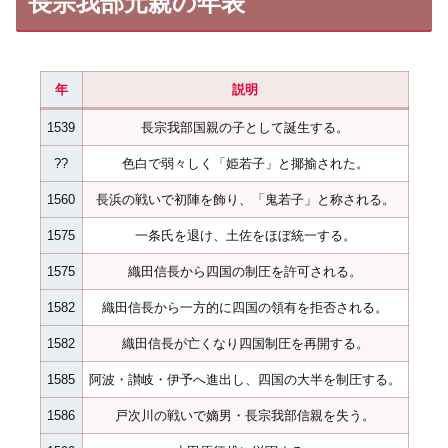
長宗我部元親の年表
年
説明
1539
長宗我部国親の子として誕生する。
??
色白で弱々しく「姫若子」と揶揄された。
1560
長浜の戦いで初陣を飾り、「鬼若子」と称される。
1575
一条氏を退け、土佐をほぼ統一する。
1575
織田信長から四国の制圧を許可される。
1582
織田信長から一方的に四国の領有を拒否される。
1582
織田信長が亡くなり四国制圧を再開する。
1585
阿波・讃岐・伊予へ進出し、四国の大半を制圧する。
1586
戸次川の戦いで嫡男・長宗我部信親を失う。