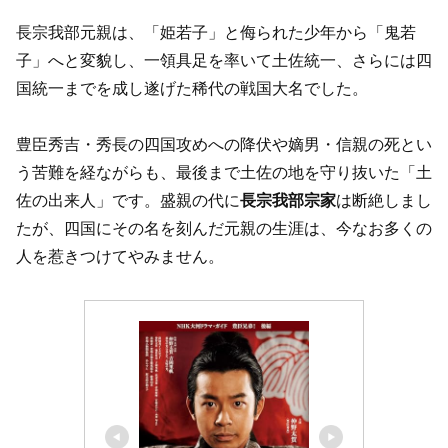
長宗我部元親は、「姫若子」と侮られた少年から「鬼若
子」へと変貌し、一領具足を率いて土佐統一、さらには四
国統一までを成し遂げた稀代の戦国大名でした。
豊臣秀吉・秀長の四国攻めへの降伏や嫡男・信親の死とい
う苦難を経ながらも、最後まで土佐の地を守り抜いた「土
佐の出来人」です。盛親の代に
長宗我部宗家
は断絶しまし
たが、四国にその名を刻んだ元親の生涯は、今なお多くの
人を惹きつけてやみません。