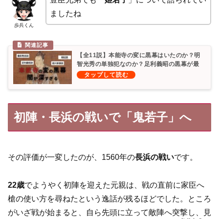
ましたね
歩兵くん
【全11説】本能寺の変に黒幕はいたのか？明
智光秀の単独犯なのか？足利義昭の黒幕が最
有力！
初陣・長浜の戦いで「鬼若子」へ
その評価が一変したのが、1560年の
長浜の戦い
です。
22歳
でようやく初陣を迎えた元親は、戦の直前に家臣へ
槍の使い方を尋ねたという逸話が残るほどでした。ところ
がいざ戦が始まると、自ら先頭に立って敵陣へ突撃し、見