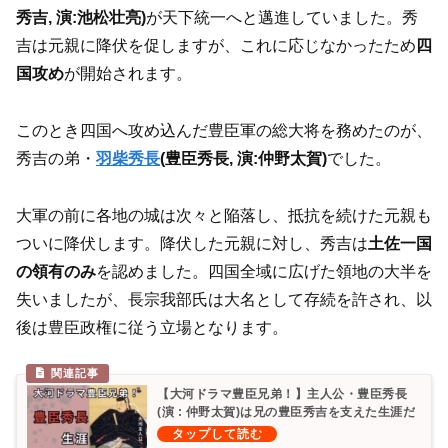
秀吉, 演:池松壮亮)
が天下統一へと邁進していました。秀
吉は元親に降伏を促しますが、これに応じなかったため
四
国攻め
が開始されます。
このとき四国へ攻め込んだ豊臣軍の総大将を務めたのが、
秀吉の弟・
羽柴秀長
(豊臣秀長, 演:仲野太賀)
でした。
大軍の前に各地の城は次々と陥落し、抵抗を続けた元親も
ついに降伏します。降伏した元親に対し、秀吉は
土佐一国
の領有のみ
を認めました。四国全域に広げた領地の大半を
失いましたが、長宗我部氏は大名として存続を許され、以
後は豊臣政権に従う立場となります。
【大河ドラマ豊臣兄弟！】主人公・豊臣秀長
(演 : 仲野太賀)は兄の豊臣秀吉を支えた生涯だ
ったのか？年表 相関図