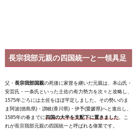
長宗我部元親の四国統一と一領具足
父・
長宗我部国親
の死後に家督を継いだ元親は、本山氏・
安芸氏・一条氏といった土佐の有力勢力を次々と攻略し、
1575年ごろには土佐をほぼ平定しました。その勢いのま
ま阿波(徳島県)・讃岐(香川県)・伊予(愛媛県)へと進出し、
1585年の春までに
四国の大半を支配下に置きました
。こ
れが長宗我部元親の四国統一と呼ばれる偉業です。