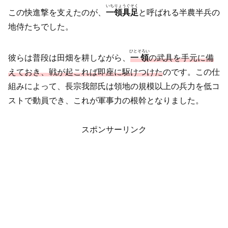
いちりょうぐそく
この快進撃を支えたのが、
一領具足
と呼ばれる半農半兵の
地侍たちでした。
ひとそろい
彼らは普段は田畑を耕しながら、
一領
の武具を手元に備
えておき、戦が起これば即座に駆けつけた
のです。この仕
組みによって、長宗我部氏は領地の規模以上の兵力を低コ
ストで動員でき、これが軍事力の根幹となりました。
スポンサーリンク