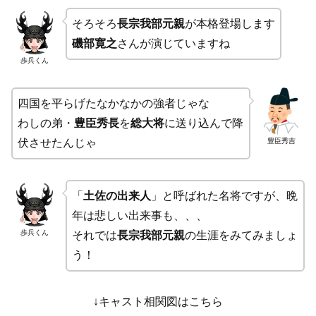
そろそろ
長宗我部元親
が本格登場します
磯部寛之
さんが演じていますね
歩兵くん
四国を平らげたなかなかの強者じゃな
わしの弟・
豊臣秀長
を
総大将
に送り込んで降
豊臣秀吉
伏させたんじゃ
「
土佐の出来人
」と呼ばれた名将ですが、晩
年は悲しい出来事も、、、
歩兵くん
それでは
長宗我部元親
の生涯をみてみましょ
う！
↓キャスト相関図はこちら