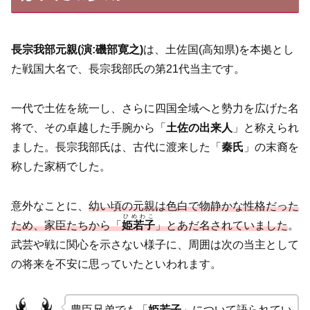
長宗我部元親(演:磯部寛之)
は、土佐国(高知県)を本拠とし
た戦国大名で、長宗我部氏の第21代当主です。
一代で土佐を統一し、さらに四国全域へと勢力を広げた名
将で、その卓越した手腕から「
土佐の出来人
」と称えられ
ました。長宗我部氏は、古代に渡来した「
秦氏
」の末裔を
称した家柄でした。
意外なことに、
幼い頃の元親は色白で物静かな性格だった
ひめわこ
ため、家臣たちから「
姫若子
」とあだ名されていました
。
武芸や戦に関心を示さない様子に、周囲は次の当主として
の将来を不安に思っていたといわれます。
豊臣兄弟でも「
姫若子
」について語られてい