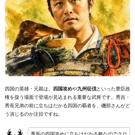
四国の英雄・元親は、
四国攻め
や
九州征伐
といった豊臣政
権を扱う場面で登場が見込まれる重要な武将です。秀吉・
秀長兄弟の前に立ちはだかる四国の覇者を、磯部さんがど
う演じるのか注目ですね。
秀長の四国攻めに立ちはだかる敵なのでクロ