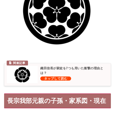
織田信長が家紋を7つも用いた衝撃の理由と
は？
長宗我部元親の子孫・家系図・現在