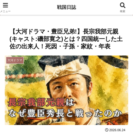
豊臣兄弟のキャスト相関図はこちら
戦国日誌
メニュー
検索
【大河ドラマ・豊臣兄弟!】長宗我部元親
(キャスト:磯部寛之)とは？四国統一した土
佐の出来人！死因・子孫・家紋・年表
大河ドラマ
2026.06.24