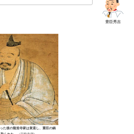
豊臣秀吉
った後の龍造寺家は衰退し、重臣の鍋
っ取られた。
（宗龍寺蔵)