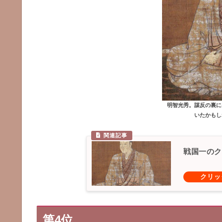
明智光秀。謀反の裏に
いたかもし
戦国一のク
第4位