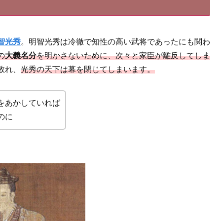
智光秀
。明智光秀は冷徹で知性の高い武将であったにも関わ
の
大義名分
を明かさないために、次々と家臣が離反してしま
敗れ、
光秀の天下は幕を閉じてしまいます。
をあかしていれば
のに