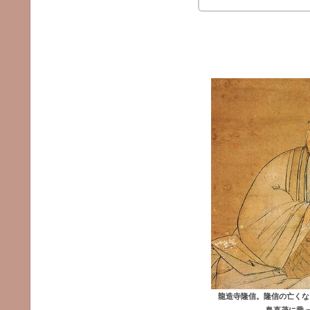
龍造寺隆信。隆信の亡くな
島直茂に乗