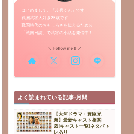
はじめまして、「歩兵くん」です
戦国武将大好き25歳です
戦国時代のおもしろさを伝えるため⚔️
「戦国日誌」で武将の小話を発信中！
Follow me !!
よく読まれている記事-月間
【大河ドラマ・豊臣兄
弟】最新キャスト相関
図!キャスト一覧!ネタバ
レあり