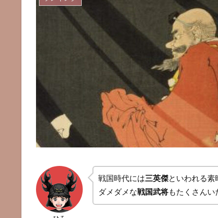
戦国時代には
三英傑
といわれる素
ダメダメな
戦国武将
もたくさんい