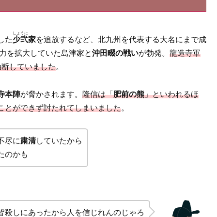
しょうに
した
少弐
家
を追放するなど、北九州を代表する大名にまで成
勢力を拡大していた島津家と
沖田畷の戦い
が勃発。
龍造寺軍
油断していました
。
寺本陣
が脅かされます。
隆信は「
肥前の熊
」といわれるほ
ことができず討たれてしまいました
。
不尽に
粛清
していたから
たのかも
皆殺しにあったから人を信じれんのじゃろ