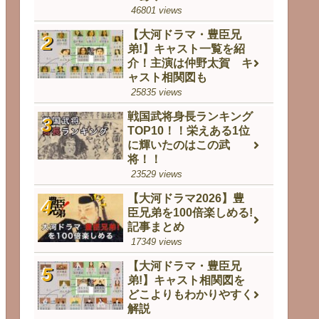
46801 views
【大河ドラマ・豊臣兄
弟!】キャスト一覧を紹
介！主演は仲野太賀 キ
ャスト相関図も
25835 views
戦国武将身長ランキング
TOP10！！栄えある1位
に輝いたのはこの武
将！！
23529 views
【大河ドラマ2026】豊
臣兄弟を100倍楽しめる!
記事まとめ
17349 views
【大河ドラマ・豊臣兄
弟!】キャスト相関図を
どこよりもわかりやすく
解説