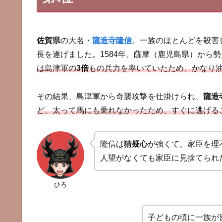
佐賀県
の大名・
龍造寺隆信
。一族のほとんどを殺害
長を遂げました。1584年、薩摩（鹿児島県）から
は島津軍の
3倍
もの兵力を率いていたため、かなり
その結果、島津軍から奇襲攻撃を仕掛けられ、
龍造
ど、太って馬にも乗れなかったため、すぐに逃げる
隆信は
猜疑心
が強くて、家臣を理
人望がなくても家臣に見捨てられ
ひろ
子どもの頃に一族が