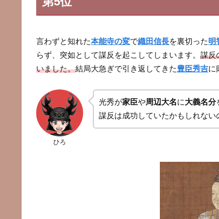
第5位
言わずと知れた
本能寺の変
で
織田信長
を裏切った
明
らず、突如として謀反を起こしてしまいます。
謀反
いました。
結局大急ぎで引き返してきた
豊臣秀吉
に
光秀が
家臣
や
周辺大名
に
大義名分
謀反は成功していたかもしれない
ひろ