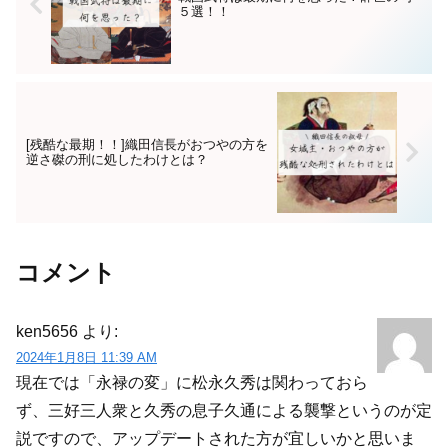
５選！！
[残酷な最期！！]織田信長がおつやの方を
逆さ磔の刑に処したわけとは？
コメント
ken5656
より:
2024年1月8日 11:39 AM
現在では「永禄の変」に松永久秀は関わっておら
ず、三好三人衆と久秀の息子久通による襲撃というのが定
説ですので、アップデートされた方が宜しいかと思いま