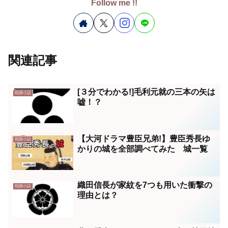
Follow me !!
関連記事
[３分でわかる!]毛利元就の三本の矢は
戦国小話
嘘！？
【大河ドラマ豊臣兄弟!】豊臣秀長ゆ
戦国小話
かりの城を全部調べてみた 城一覧
織田信長が家紋を7つも用いた衝撃の
戦国小話
理由とは？