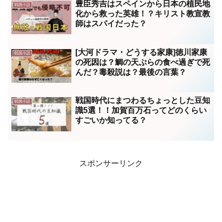
豊臣秀吉はスペインから日本の植民地
戦国小話
化から救った英雄！？キリスト教宣教
師はスパイだった？
[大河ドラマ・どうする家康]徳川家康
戦国小話
の死因は？鯛の天ぷらの食べ過ぎで死
んだ？毒殺説は？最後の言葉？
戦国時代にまつわるちょっとした豆知
戦国小話
識5選！！加賀百万石ってどのくらい
すごいか知ってる？
スポンサーリンク