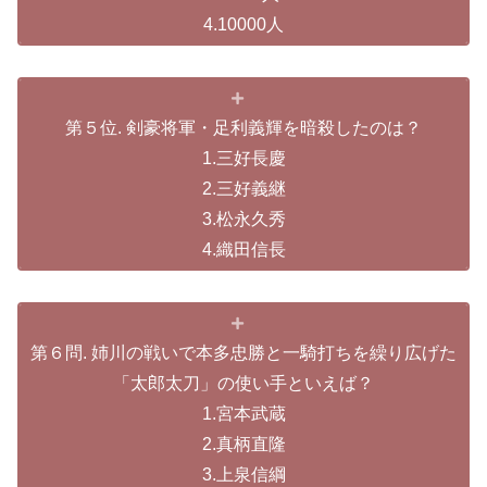
4.10000人
第５位. 剣豪将軍・足利義輝を暗殺したのは？
1.三好長慶
2.三好義継
3.松永久秀
4.織田信長
第６問. 姉川の戦いで本多忠勝と一騎打ちを繰り広げた
「太郎太刀」の使い手といえば？
1.宮本武蔵
2.真柄直隆
3.上泉信綱