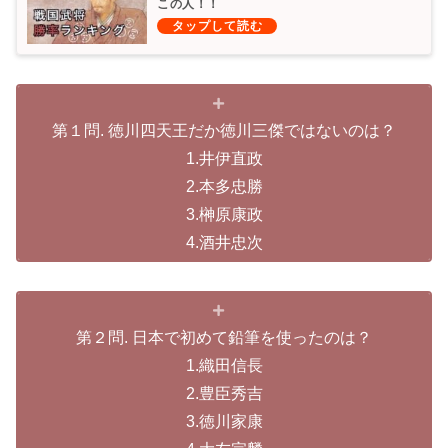
この人！！
第１問. 徳川四天王だか徳川三傑ではないのは？
1.井伊直政
2.本多忠勝
3.榊原康政
4.酒井忠次
第２問. 日本で初めて鉛筆を使ったのは？
1.織田信長
2.豊臣秀吉
3.徳川家康