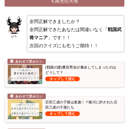
4.南光坊天海
全問正解できましたか？
全問正解できたあなたは間違いなく「
戦国武
ひろ
将マニア
」です！！
次回のクイズにも乞うご期待！！
[戦国の謎]豊臣秀吉が暴走してしまったのは
どうして？
石田三成の子孫は皇族！？徳川に許された石
田三成の子孫たち