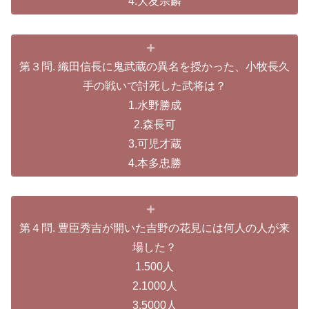
4.大友宗麟
第３問. 織田信長に鬼武蔵の異名を授かった、小牧長久
手の戦いで討死した武将は？
1.水野勝成
2.森長可
3.可児才蔵
4.本多忠勝
第４問. 豊臣秀吉が開いた吉野の花見には何人の人が来
場した？
1.500人
2.1000人
3.5000人