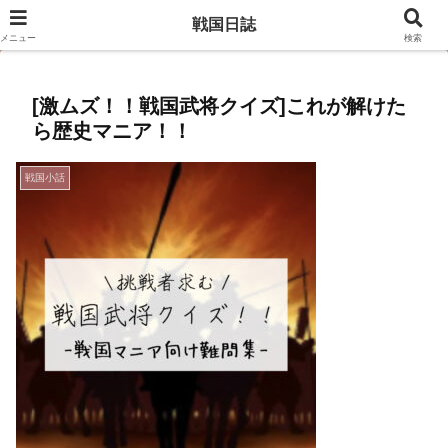
豊臣兄弟のキャスト相関図はこちら
戦国日誌
メニュー
検索
[激ムズ！！戦国武将クイズ]これが解けた
ら歴史マニア！！
戦国小話