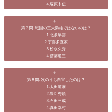
4.塚原卜伝
第７問. 戦国の三大梟雄ではないのは？
1.北条早雲
2.宇喜多直家
3.松永久秀
4.斎藤道三
第８問. 次のうち自害したのは？
1.太田道灌
2.豊臣秀頼
3.石田三成
4.真田幸村