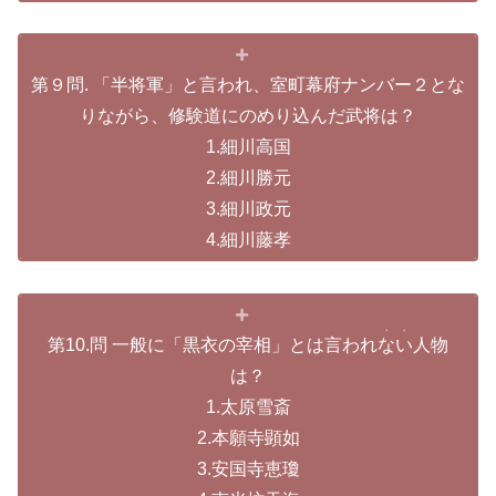
第９問. 「半将軍」と言われ、室町幕府ナンバー２とな
りながら、修験道にのめり込んだ武将は？
1.細川高国
2.細川勝元
3.細川政元
4.細川藤孝
・・
第10.問 一般に「黒衣の宰相」とは言われ
ない
人物
は？
1.太原雪斎
2.本願寺顕如
3.安国寺恵瓊