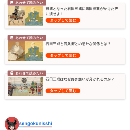
捕虜となった石田三成に黒田長政がかけた声
に涙せよ！
石田三成と官兵衛との意外な関係とは？
石田三成はなぜ好き嫌いが分かれるのか？
sengokunisshi