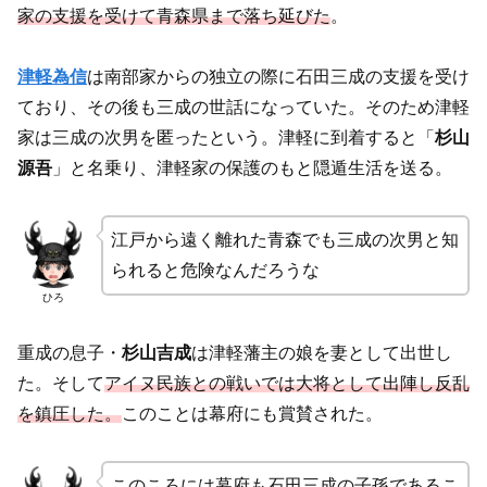
家の支援を受けて青森県まで落ち延びた
。
津軽為信
は南部家からの独立の際に石田三成の支援を受け
ており、その後も三成の世話になっていた。そのため津軽
家は三成の次男を匿ったという。津軽に到着すると「
杉山
源吾
」と名乗り、津軽家の保護のもと隠遁生活を送る。
江戸から遠く離れた青森でも三成の次男と知
られると危険なんだろうな
ひろ
重成の息子・
杉山吉成
は津軽藩主の娘を妻として出世し
た。そして
アイヌ民族との戦いでは大将として出陣し反乱
を鎮圧した。
このことは幕府にも賞賛された。
このころには幕府も石田三成の子孫であるこ