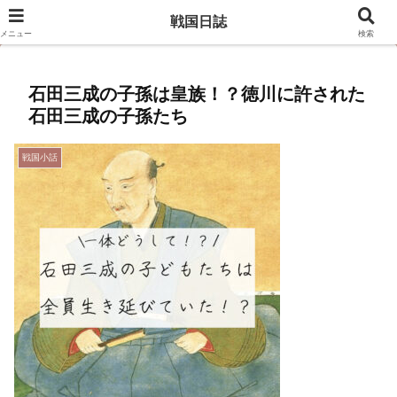
豊臣兄弟のキャスト相関図はこちら
戦国日誌
メニュー
検索
石田三成の子孫は皇族！？徳川に許された
石田三成の子孫たち
戦国小話