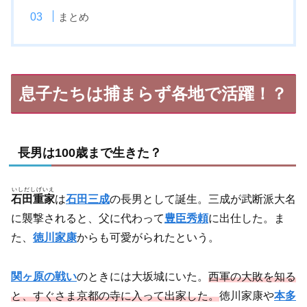
まとめ
息子たちは捕まらず各地で活躍！？
長男は100歳まで生きた？
いしだしげいえ
石田重家
は
石田三成
の長男として誕生。三成が武断派大名
に襲撃されると、父に代わって
豊臣秀頼
に出仕した。ま
た、
徳川家康
からも可愛がられたという。
関ヶ原の戦い
のときには大坂城にいた。
西軍の大敗を知る
と、すぐさま京都の寺に入って出家した。
徳川家康や
本多