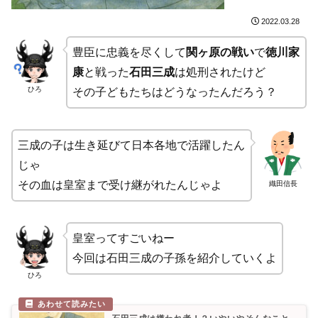
2022.03.28
豊臣に忠義を尽くして
関ヶ原の戦い
で
徳川家
康
と戦った
石田三成
は処刑されたけど
ひろ
その子どもたちはどうなったんだろう？
三成の子は生き延びて日本各地で活躍したん
じゃ
その血は皇室まで受け継がれたんじゃよ
織田信長
皇室ってすごいねー
今回は石田三成の子孫を紹介していくよ
ひろ