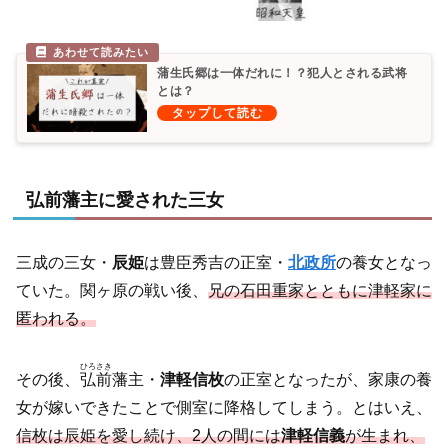
蒲生氏郷は一体だれに！？犯人とされる武将
とは？
弘前藩主に愛された三女
三成の三女・
辰姫
は豊臣秀吉の正室・
北政所
の養女となっ
ていた。関ヶ原の戦い後、
兄の石田重家とともに津軽家に
匿われる。
ひろさき
その後、
弘前
藩主・
津軽信枚
の正室となったが、家康の養
女が嫁いできたことで側室に降格してしまう。とはいえ、
信枚は辰姫を愛し続け、2人の間には
津軽信義
が生まれ、