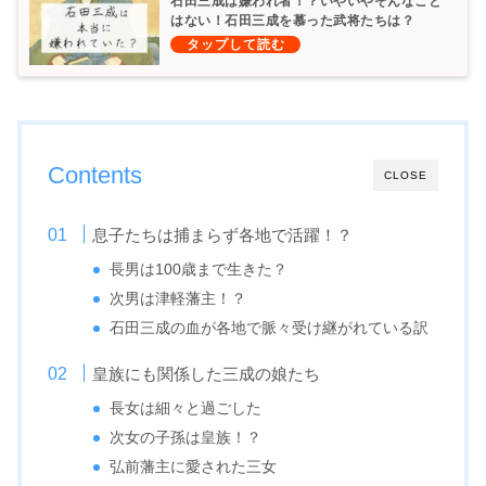
石田三成は嫌われ者！？いやいやそんなこと
はない！石田三成を慕った武将たちは？
Contents
CLOSE
息子たちは捕まらず各地で活躍！？
長男は100歳まで生きた？
次男は津軽藩主！？
石田三成の血が各地で脈々受け継がれている訳
皇族にも関係した三成の娘たち
長女は細々と過ごした
次女の子孫は皇族！？
弘前藩主に愛された三女