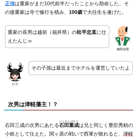
正信
は重家がまだ10代前半だったことから助命した。そ
の後重家は寺で修行を積み、
100歳
で大往生を遂げた。
重家の長男は越前（福井県）の
松平忠直
に仕
えたんじゃ
織田信長
その子孫は最近までホテルを運営していたよ
ひろ
次男は津軽藩主！？
いしだしげなり
石田三成の次男にあたる
石田重成
は兄と同じく豊臣秀頼の
小姓として仕えた。関ヶ原の戦いで西軍が敗れると、
津軽