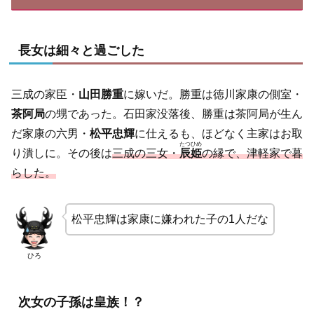
長女は細々と過ごした
三成の家臣・
山田勝重
に嫁いだ。勝重は徳川家康の側室・
茶阿局
の甥であった。石田家没落後、勝重は茶阿局が生ん
だ家康の六男・
松平忠輝
に仕えるも、ほどなく主家はお取
たつひめ
り潰しに。その後は
三成の三女・
辰姫
の縁で、津軽家で暮
らした。
松平忠輝は家康に嫌われた子の1人だな
ひろ
次女の子孫は皇族！？