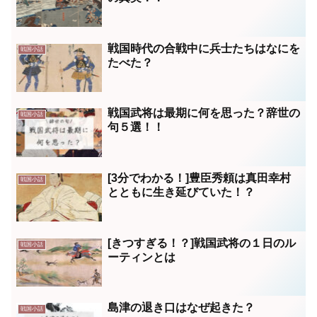
戦国時代の合戦中に兵士たちはなにを
戦国小話
たべた？
戦国武将は最期に何を思った？辞世の
戦国小話
句５選！！
[3分でわかる！]豊臣秀頼は真田幸村
戦国小話
とともに生き延びていた！？
[きつすぎる！？]戦国武将の１日のル
戦国小話
ーティンとは
島津の退き口はなぜ起きた？
戦国小話