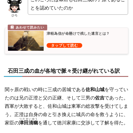
とを認めていたのか
ひろ
津軽為信が命懸けで残した遺言とは？
石田三成の血が各地で脈々受け継がれている訳
関ヶ原の戦いの時に三成の居城である
佐和山城
を守ってい
たのは兄の正澄と父の正継、そして三男の
佐吉
であった。
西軍が大敗すると、佐和山城は東軍の総攻撃を受けてしま
う。正澄は自身の命と引き換えに城兵の命を救うように、
つだせいゆう
家臣の
津田清幽
を通して徳川家康に交渉して了解を得た。