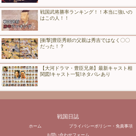
戦国武将勝率ランキング！！本当に強いの
はこの人！！
[衝撃]豊臣秀頼の父親は秀吉ではなく〇〇
だった！？
【大河ドラマ・豊臣兄弟】最新キャスト相
関図!キャスト一覧!ネタバレあり
戦国日誌
ホーム
プライバシーポリシー・免責事項
お問い合わせフォーム