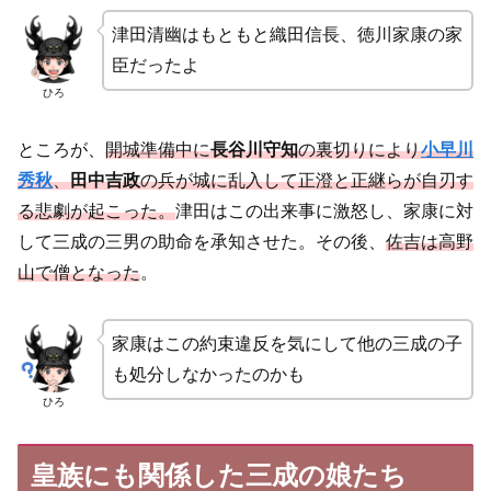
津田清幽はもともと織田信長、徳川家康の家
臣だったよ
ひろ
ところが、
開城準備中に
長谷川守知
の裏切りにより
小早川
秀秋
、
田中吉政
の兵が城に乱入して正澄と正継らが自刃す
る悲劇が起こった。
津田はこの出来事に激怒し、家康に対
して三成の三男の助命を承知させた。その後、
佐吉は高野
山で僧となった
。
家康はこの約束違反を気にして他の三成の子
も処分しなかったのかも
ひろ
皇族にも関係した三成の娘たち