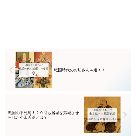
戦国時代のお坊さん４選！！
戦国の不死鳥！？９回も居城を落城させ
られた小田氏治とは？