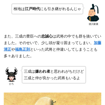
検地は
江戸時代
にも引き継がれるんじゃ
徳川家康
また、三成の豊臣への
忠誠心
は武将の中でも群を抜いてい
ました。そのせいで、少し頭が凝り固まってしまい、
加藤
清正
や
福島正則
といった武将と仲違いしてしまうことも
多々ありました。
三成は
嫌われ者
と思われがちだけど
三成と仲が良かった武将もいるよ
ひろ