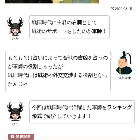
2022.03.15
戦国時代に主君の
右腕
として
戦術のサポートをしたのが
軍師
！
ひろ
もともとは占いによって合戦の
吉凶
を占うの
が軍師の役割じゃったが
戦国時代には
戦術
や
外交交渉
する役割となっ
徳川家康
たんじゃ
今回は戦国時代に活躍した軍師を
ランキング
形式
で紹介していきます！
ひろ