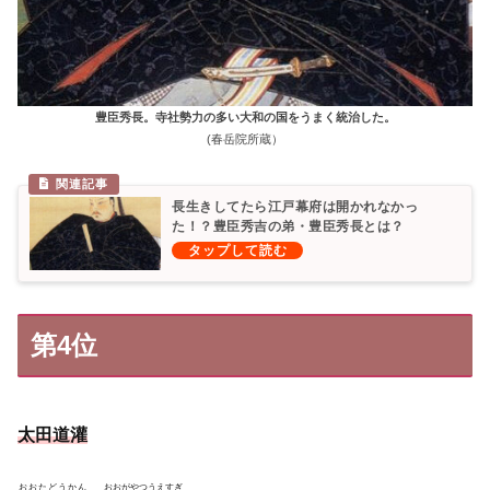
豊臣秀長。寺社勢力の多い大和の国をうまく統治した。
(春岳院所蔵）
長生きしてたら江戸幕府は開かれなかっ
た！？豊臣秀吉の弟・豊臣秀長とは？
第4位
太田道灌
おおたどうかん
おおがやつうえすぎ