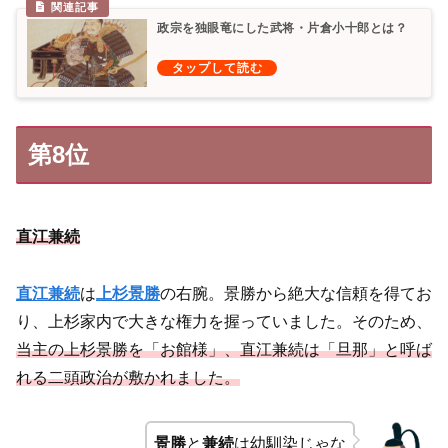
政宗を独眼竜にした武将・片倉小十郎とは？
第8位
直江兼続
直江兼続
は
上杉景勝
の右腕。景勝から絶大な信頼を得てお
り、上杉家内で大きな権力を握っていました。そのため、
当主の上杉景勝を「お館様」、直江兼続は「旦那」と呼ば
れる二頭政治が敷かれました。
景勝
と
兼続
は幼馴染じゃな