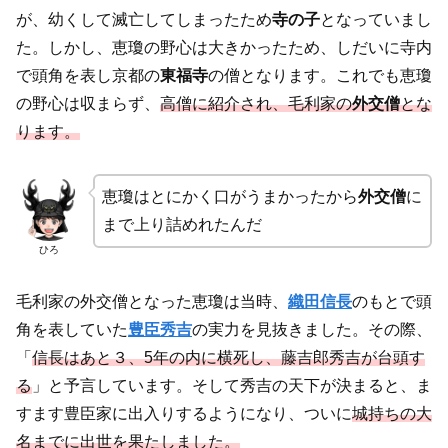
が、幼くして滅亡してしまったため
寺の子
となっていまし
た。しかし、恵瓊の野心は大きかったため、しだいに寺内
で頭角を表し京都の
東福寺
の僧となります。これでも恵瓊
の野心は収まらず、
高僧に紹介され、毛利家の
外交僧
とな
ります。
恵瓊はとにかく口がうまかったから
外交僧
に
まで上り詰めれたんだ
ひろ
毛利家の外交僧となった恵瓊は当時、
織田信長
のもとで頭
角を表していた
豊臣秀吉
の実力を見抜きました。その際、
「
信長はあと３、5年の内に横死し、藤吉郎秀吉が台頭す
る
」と予言しています。そして秀吉の天下が決まると、ま
すます豊臣家に出入りするようになり、ついに
城持ちの大
名までに出世を果たしました。