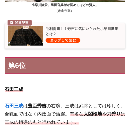
小早川隆景。黒田官兵衛が認めるほどの賢人。
(米山寺蔵）
毛利両川！！秀吉に気にいられた小早川隆景
とは？
第6位
石田三成
石田三成
は
豊臣秀吉
の右腕。三成は武将としては珍しく、
合戦面ではなく内政面で活躍。
有名な
太閤検地
や
刀狩り
は
三成の指導のもと行われています。