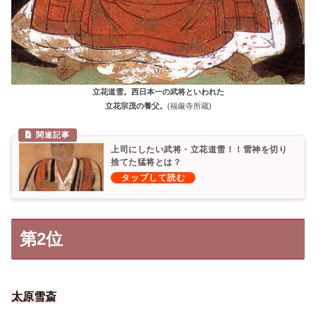
立花道雪。西日本一の武将といわれた
立花宗茂の養父。
(福厳寺所蔵)
上司にしたい武将・立花道雪！！雷神を切り
捨てた猛将とは？
第2位
太原雪斎