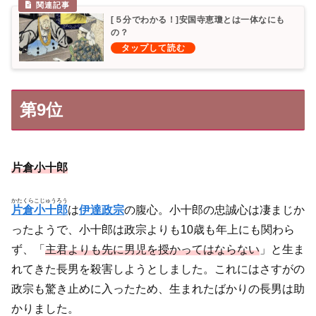
[５分でわかる！]安国寺恵瓊とは一体なにも
の？
第9位
片倉小十郎
かたくらこじゅうろう
片倉小十郎
は
伊達政宗
の腹心。小十郎の忠誠心は凄まじか
ったようで、小十郎は政宗よりも10歳も年上にも関わら
ず、「
主君よりも先に男児を授かってはならない
」と生ま
れてきた長男を殺害しようとしました。これにはさすがの
政宗も驚き止めに入ったため、生まれたばかりの長男は助
かりました。