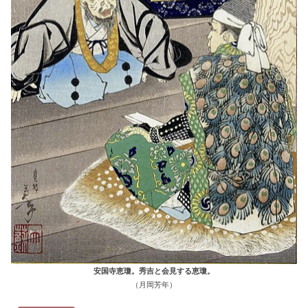
安国寺恵瓊。秀吉と会見する恵瓊。
（月岡芳年）