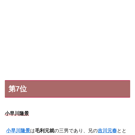
第7位
小早川隆景
小早川隆景
は
毛利元就
の三男であり、兄の
吉川元春
とと