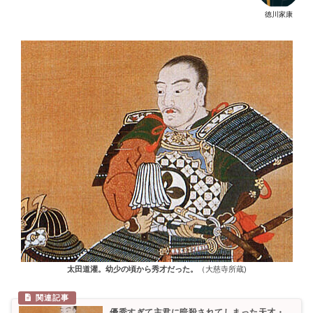
徳川家康
太田道灌。幼少の頃から秀才だった。
（大慈寺所蔵)
優秀すぎて主君に暗殺されてしまった天才・