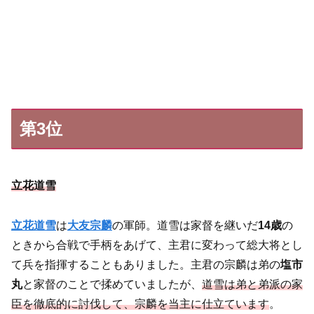
第3位
立花道雪
立花道雪
は
大友宗麟
の軍師。道雪は家督を継いだ
14歳
の
ときから合戦で手柄をあげて、主君に変わって総大将とし
て兵を指揮することもありました。主君の宗麟は弟の
塩市
丸
と家督のことで揉めていましたが、
道雪は弟と弟派の家
臣を徹底的に討伐して、宗麟を当主に仕立ています
。