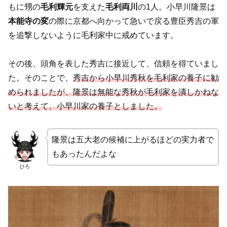
もに甥の
毛利輝元
を支えた
毛利両川
の1人。小早川隆景は
本能寺の変
の際に京都へ向かって急いで戻る豊臣秀吉の軍
を追撃しないように毛利家中に戒めています。
その後、頭角を表した秀吉に接近して、信頼を得ていまし
た。そのことで、
秀吉から小早川秀秋を毛利家の養子に勧
められましたが、隆景は無能な秀秋が毛利家を潰しかねな
いと考えて、小早川家の養子としました。
隆景は五大老の候補に上がるほどの実力者で
もあったんだよな
ひろ