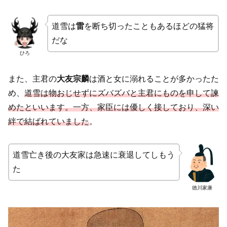
道雪は
雷
を断ち切ったこともあるほどの猛将
だな
ひろ
また、主君の
大友宗麟
は酒と女に溺れることが多かったた
め、
道雪は物おじせずにズバズバと主君にものを申して諫
めたといいます。一方、家臣には優しく接しており、深い
絆で結ばれていました
。
道雪亡き後の大友家は急速に衰退してしもう
た
徳川家康