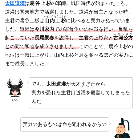
太田道灌
は
扇谷上杉
の軍師。戦国時代が始まったころ、
道灌は関東地方で活躍しました。道灌が当主となった時、
やまのうちうえすぎ
主君の扇谷上杉は
山内上杉
に比べると実力が劣っていま
した。
道灌は
今川家内
での家督争いの仲裁を行い、反乱を
こがくぼう
起こしていた
長尾景春
を説得し、主君の上杉家と
古河公方
との間で和睦を成立させました。
このことで、扇谷上杉の
地位は一気に上がり、山内上杉と肩を並べるほどの実力に
まで成長しました。
でも、
太田道灌
が天才すぎたから
実力を恐れた主君は道灌を殺害してしまった
ひろ
んだ
実力のあるものは命を狙われるからの