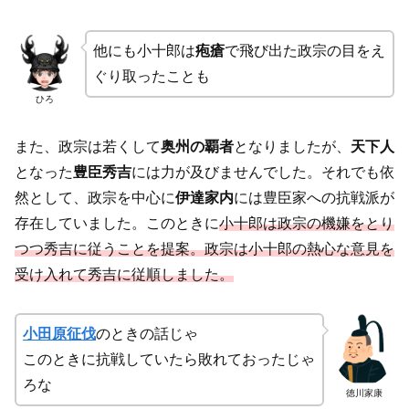
他にも小十郎は
疱瘡
で飛び出た政宗の目をえ
ぐり取ったことも
ひろ
また、政宗は若くして
奥州の覇者
となりましたが、
天下人
となった
豊臣秀吉
には力が及びませんでした。それでも依
然として、政宗を中心に
伊達家内
には豊臣家への抗戦派が
存在していました。このときに
小十郎は政宗の機嫌をとり
つつ秀吉に従うことを提案。政宗は小十郎の熱心な意見を
受け入れて秀吉に従順しました。
小田原征伐
のときの話じゃ
このときに抗戦していたら敗れておったじゃ
ろな
徳川家康