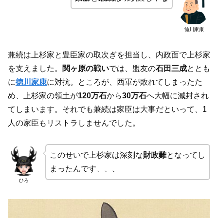
徳川家康
兼続は上杉家と豊臣家の取次ぎを担当し、内政面で上杉家
を支えました。
関ヶ原の戦い
では、盟友の
石田三成
ととも
に
徳川家康
に対抗。ところが、西軍が敗れてしまったた
め、上杉家の領土が
120万石
から
30万石
へ大幅に減封され
てしまいます。それでも兼続は家臣は大事だといって、1
人の家臣もリストラしませんでした。
このせいで上杉家は深刻な
財政難
となってし
まったんです、、、
ひろ