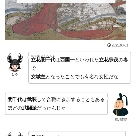
2021.08.01
たちばなぎんちよ
立花誾千代
は
西国一
といわれた
立花宗茂
の妻
で
ひろ
女城主
となったことでも有名な女性だな
誾千代
は
武装
して合戦に参加することもある
ほどの
武闘派
だったんじゃ
徳川家康