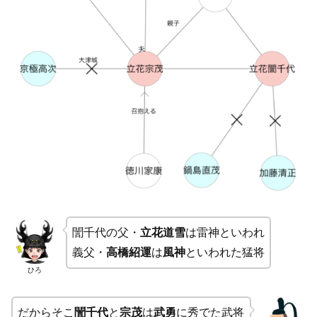
誾千代の父・
立花道雪
は雷神といわれ
義父・
高橋紹運
は
風神
といわれた猛将
ひろ
だからそこ
誾千代
と
宗茂
は
武勇
に秀でた武将