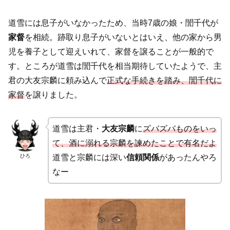
道雪には息子がいなかったため、当時7歳の娘・誾千代が
家督
を相続。跡取り息子がいないとはいえ、他の家から男
児を養子として迎えいれて、家督を譲ることが一般的で
す。ところが道雪は誾千代を相当期待していたようで、主
君の大友宗麟に頼み込んで
正式な手続きを踏み、誾千代に
家督
を譲りました。
道雪は主君・
大友宗麟
に
ズバズバものをいっ
て、酒に溺れる宗麟を諫めたことで有名だよ
ひろ
道雪と宗麟には深い
信頼関係
があったんやろ
なー