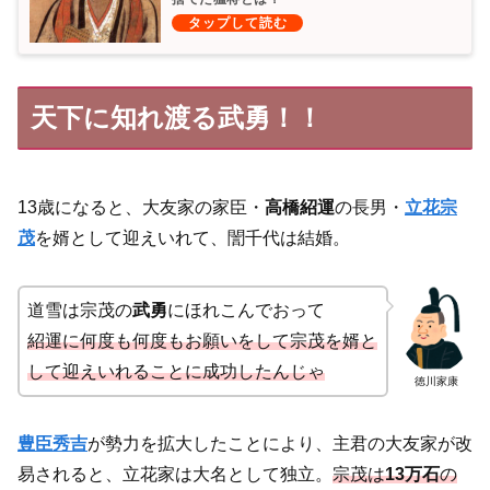
天下に知れ渡る武勇！！
13歳になると、大友家の家臣・
高橋紹運
の長男・
立花宗
茂
を婿として迎えいれて、誾千代は結婚。
道雪は宗茂の
武勇
にほれこんでおって
紹運に何度も何度もお願いをして宗茂を婿と
して迎えいれることに成功したんじゃ
徳川家康
豊臣秀吉
が勢力を拡大したことにより、主君の大友家が改
易されると、立花家は大名として独立。
宗茂は
13万石
の