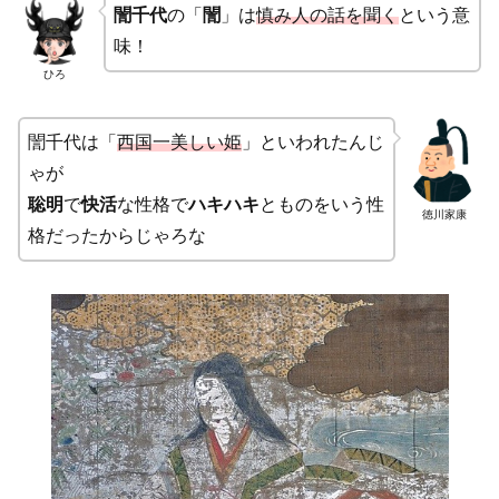
誾千代
の「
誾
」は
慎み人の話を聞く
という意
味！
ひろ
誾千代は「
西国一美しい姫
」といわれたんじ
ゃが
聡明
で
快活
な性格で
ハキハキ
とものをいう性
徳川家康
格だったからじゃろな