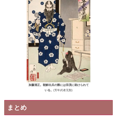
加藤清正。朝鮮出兵の際には宗茂に助けられて
いる。
(芳年武者无類)
まとめ