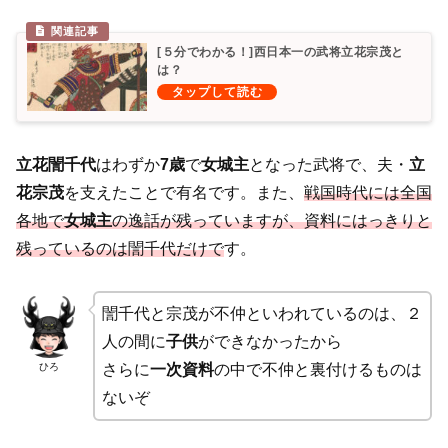
[５分でわかる！]西日本一の武将立花宗茂と
は？
立花誾千代
はわずか
7歳
で
女城主
となった武将で、夫・
立
花宗茂
を支えたことで有名です。また、
戦国時代には全国
各地で
女城主
の逸話が残っていますが、資料にはっきりと
残っているのは誾千代だけで
す。
誾千代と宗茂が不仲といわれているのは、２
人の間に
子供
ができなかったから
ひろ
さらに
一次資料
の中で不仲と裏付けるものは
ないぞ