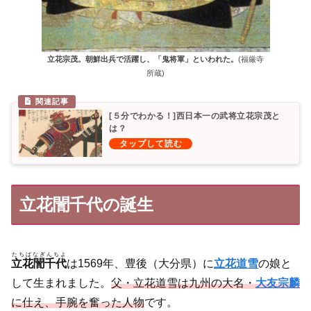
立花宗茂。朝鮮出兵で活躍し、「鬼将軍」といわれた。
(福厳寺
所蔵)
[５分でわかる！]西日本一の武将立花宗茂と
は？
立花誾千代の誕生
たちばなぎんちよ
立花誾千代
は1569年、豊後（大分県）に
立花道雪
の娘と
して生まれました。
父・立花道雪は九州の大名・
大友宗麟
に仕え、手腕を奮った人物
です。