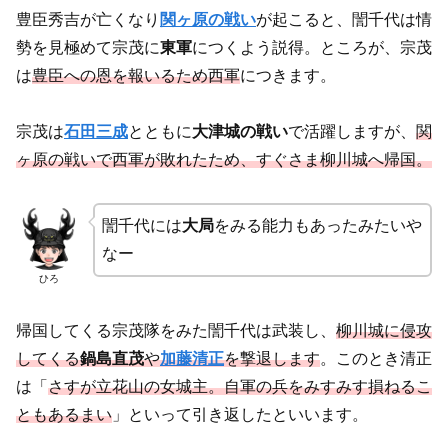
豊臣秀吉が亡くなり
関ヶ原の戦い
が起こると、誾千代は情
勢を見極めて宗茂に
東軍
につくよう説得。ところが、宗茂
は
豊臣への恩を報いるため西軍
につきます。
宗茂は
石田三成
とともに
大津城の戦い
で活躍しますが、
関
ヶ原の戦いで西軍が敗れたため、すぐさま柳川城へ帰国。
誾千代には
大局
をみる能力もあったみたいや
なー
ひろ
帰国してくる宗茂隊をみた誾千代は武装し、
柳川城に侵攻
してくる
鍋島直茂
や
加藤清正
を撃退します
。このとき清正
は「
さすが立花山の女城主。自軍の兵をみすみす損ねるこ
ともあるまい
」といって引き返したといいます。