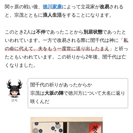
関ヶ原の戦い後、
徳川家康
によって立花家が
改易
される
と、宗茂とともに
浪人生活
をすることになります。
このとき2人は
不仲
であったことから
別居状態
であったと
いわれています。一方で改易される際に誾千代は神に「
私
の命に代えて、夫をもう一度世に送り出したまえ
」と祈っ
たともいわれています。この祈りから2年後、誾千代は亡
くなりました。
誾千代の祈りがあったからか
宗茂は
大坂の陣
で徳川方について大名に返り
ひろ
咲くんだ