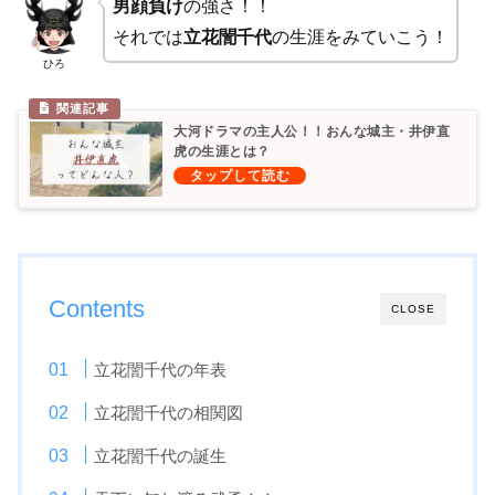
男顔負け
の強さ！！
それでは
立花誾千代
の生涯をみていこう！
ひろ
大河ドラマの主人公！！おんな城主・井伊直
虎の生涯とは？
Contents
CLOSE
立花誾千代の年表
立花誾千代の相関図
立花誾千代の誕生