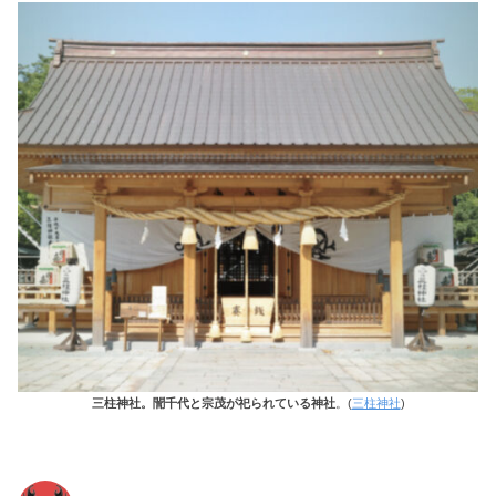
三柱神社。誾千代と宗茂が祀られている神社
。(
三柱神社
)