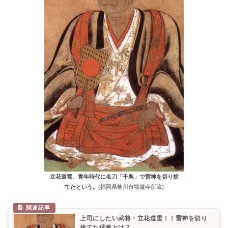
立花道雪。青年時代に名刀「千鳥」で雷神を切り捨
てたという。
(福岡県柳川市福厳寺所蔵)
上司にしたい武将・立花道雪！！雷神を切り
捨てた猛将とは？