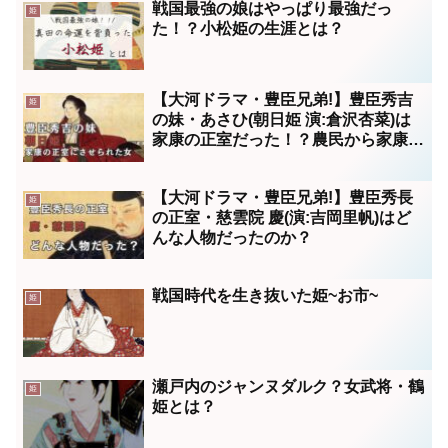
戦国最強の娘はやっぱり最強だっ
姫
た！？小松姫の生涯とは？
【大河ドラマ・豊臣兄弟!】豊臣秀吉
姫
の妹・あさひ(朝日姫 演:倉沢杏菜)は
家康の正室だった！？農民から家康の
嫁になった女 相関図 年表
【大河ドラマ・豊臣兄弟!】豊臣秀長
姫
の正室・慈雲院 慶(演:吉岡里帆)はど
んな人物だったのか？
戦国時代を生き抜いた姫~お市~
姫
瀬戸内のジャンヌダルク？女武将・鶴
姫
姫とは？