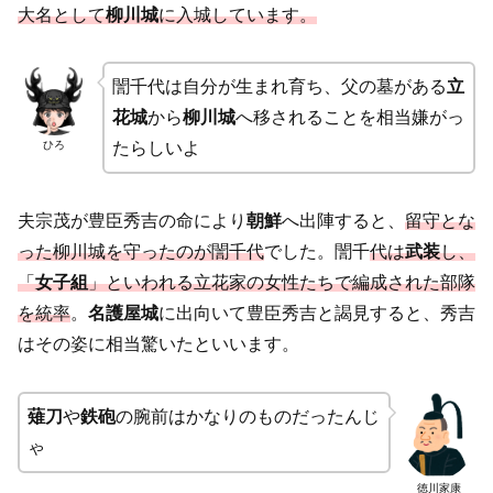
大名として
柳川城
に入城しています。
誾千代は自分が生まれ育ち、父の墓がある
立
花城
から
柳川城
へ移されることを相当嫌がっ
ひろ
たらしいよ
夫宗茂が豊臣秀吉の命により
朝鮮
へ出陣すると、
留守とな
った柳川城を守ったのが誾千代
でした。誾千
代は
武装
し、
「
女子組
」といわれる立花家の女性たちで編成された部隊
を統率
。
名護屋城
に出向いて豊臣秀吉と謁見すると、秀吉
はその姿に相当驚いたといいます。
薙刀
や
鉄砲
の腕前はかなりのものだったんじ
ゃ
徳川家康