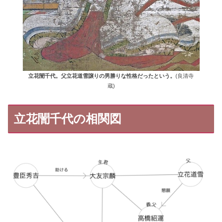
立花誾千代。父立花道雪譲りの男勝りな性格だったという。
(良清寺
蔵)
立花誾千代の相関図