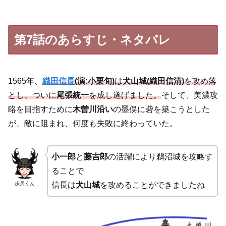
第7話のあらすじ・ネタバレ
1565年、
織田信長
(演:小栗旬)
は
犬山城(織田信清)
を攻め落
とし、ついに
尾張統一
を成し遂げました。
そして、美濃攻
略を目指すために
木曽川沿い
の墨俣に砦を築こうとした
が、敵に阻まれ、何度も失敗に終わっていた。
小一郎
と
藤吉郎
の活躍により鵜沼城を攻略す
ることで
歩兵くん
信長は
犬山城
を攻めることができましたね