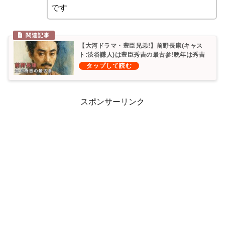
です
【大河ドラマ・豊臣兄弟!】前野長康(キャス
ト:渋谷謙人)は豊臣秀吉の最古参!晩年は秀吉
に嫌われた?
スポンサーリンク