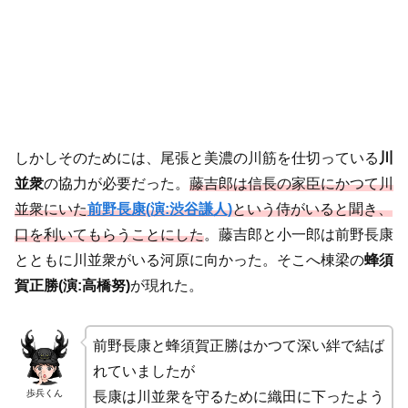
しかしそのためには、尾張と美濃の川筋を仕切っている
川
並衆
の協力が必要だった。
藤吉郎は信長の家臣にかつて川
並衆にいた
前野長康(演:渋谷謙人)
という侍がいると聞き、
口を利いてもらうことにした
。藤吉郎と小一郎は前野長康
とともに川並衆がいる河原に向かった。そこへ棟梁の
蜂須
賀正勝(演:高橋努)
が現れた。
前野長康と蜂須賀正勝はかつて深い絆で結ば
れていましたが
歩兵くん
長康は川並衆を守るために織田に下ったよう