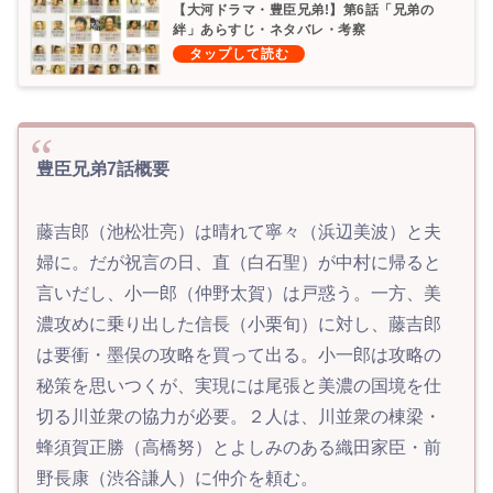
【大河ドラマ・豊臣兄弟!】第6話「兄弟の
絆」あらすじ・ネタバレ・考察
豊臣兄弟7話概要
藤吉郎（池松壮亮）は晴れて寧々（浜辺美波）と夫
婦に。だが祝言の日、直（白石聖）が中村に帰ると
言いだし、小一郎（仲野太賀）は戸惑う。一方、美
濃攻めに乗り出した信長（小栗旬）に対し、藤吉郎
は要衝・墨俣の攻略を買って出る。小一郎は攻略の
秘策を思いつくが、実現には尾張と美濃の国境を仕
切る川並衆の協力が必要。２人は、川並衆の棟梁・
蜂須賀正勝（高橋努）とよしみのある織田家臣・前
野長康（渋谷謙人）に仲介を頼む。