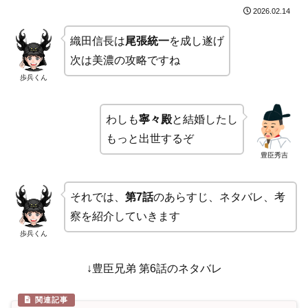
2026.02.14
織田信長は
尾張統一
を成し遂げ
次は美濃の攻略ですね
歩兵くん
わしも
寧々殿
と結婚したし
もっと出世するぞ
豊臣秀吉
それでは、
第7話
のあらすじ、ネタバレ、考
察を紹介していきます
歩兵くん
↓豊臣兄弟 第6話のネタバレ