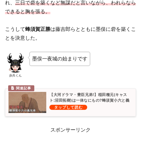
れ、
三日で砦を築くなど無謀だと言いながら、われらなら
できると胸を張る。
こうして
蜂須賀正勝
は藤吉郎らとともに墨俣に砦を築くこ
とを決意した。
墨俣一夜城の始まりです
歩兵くん
【大河ドラマ・豊臣兄弟!】稲田種元(キャス
ト:沼田拓樹)は一体なにもの?蜂須賀小六と義
兄弟の契を結んでいた 年表 子孫
スポンサーリンク