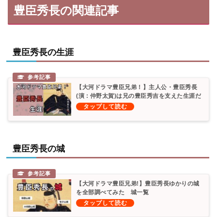
豊臣秀長の関連記事
豊臣秀長の生涯
【大河ドラマ豊臣兄弟！】主人公・豊臣秀長
(演 : 仲野太賀)は兄の豊臣秀吉を支えた生涯だ
ったのか？年表 相関図
豊臣秀長の城
【大河ドラマ豊臣兄弟!】豊臣秀長ゆかりの城
を全部調べてみた 城一覧