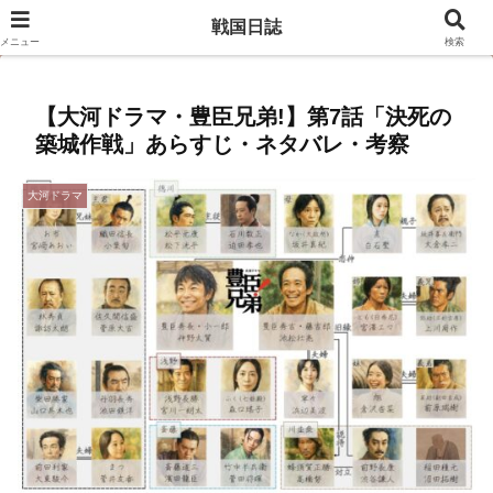
豊臣兄弟のキャスト相関図はこちら
戦国日誌
メニュー
検索
【大河ドラマ・豊臣兄弟!】第7話「決死の
築城作戦」あらすじ・ネタバレ・考察
大河ドラマ