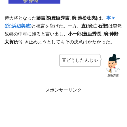
侍大将となった
藤吉郎(豊臣秀吉, 演:池松壮亮)
は、
寧々
(演:浜辺美波)
と祝言を挙げた。一方、
直(演:白石聖)
は突然
故郷の中村に帰ると言い出し、
小一郎(豊臣秀長, 演:仲野
太賀)
が引き止めようとしてもその決意はかたかった。
直どうしたんじゃ
豊臣秀吉
スポンサーリンク