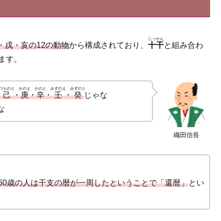
じっかん
戌・亥の12の動物
から構成されており、
十干
と組み合わ
ます。
つちのと
かのえ
かのと
みずのえ
みずのと
・
己
・
庚
・
辛
・
壬
・
癸
じゃな
な
織田信長
60歳の人は干支の暦が一周したということで「還暦」
とい