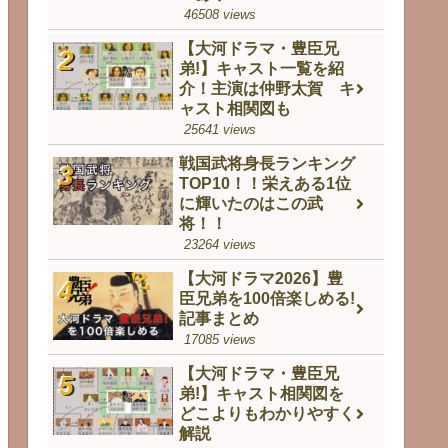
46508 views
【大河ドラマ・豊臣兄
弟!】キャスト一覧を紹
介！主演は仲野太賀 キ
ャスト相関図も
25641 views
戦国武将身長ランキング
TOP10！！栄えある1位
に輝いたのはこの武
将！！
23264 views
【大河ドラマ2026】豊
臣兄弟を100倍楽しめる!
記事まとめ
17085 views
【大河ドラマ・豊臣兄
弟!】キャスト相関図を
どこよりもわかりやすく
解説