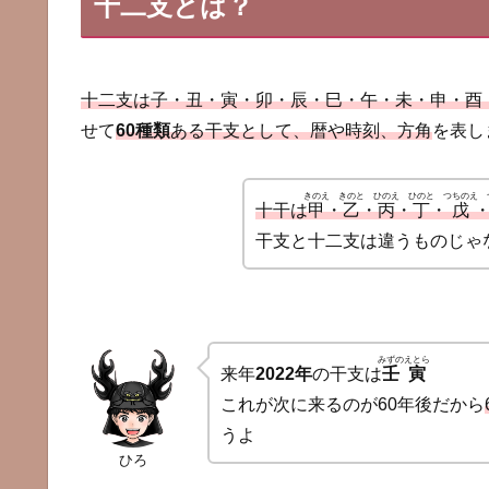
十二支とは？
十二支は子・丑・寅・卯・辰・巳・午・未・申・酉・
せて
60種類
ある干支として、暦や時刻、方角
を表し
きのえ
きのと
ひのえ
ひのと
つちのえ
十干
は
甲
・
乙
・
丙
・
丁
・
戊
干支と十二支は違うものじゃ
みずのえとら
来年
2022年
の干支は
壬寅
これが次に来るのが60年後だから
うよ
ひろ