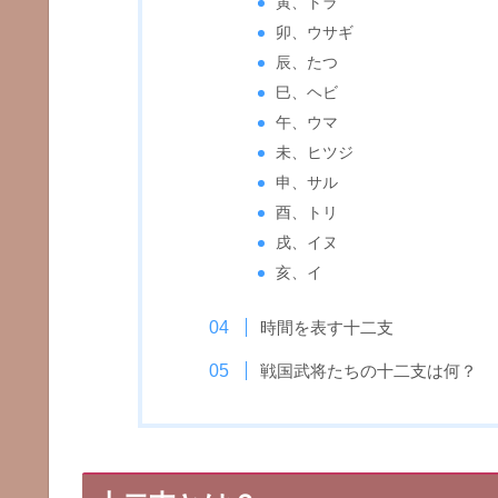
寅、トラ
卯、ウサギ
辰、たつ
巳、ヘビ
午、ウマ
未、ヒツジ
申、サル
酉、トリ
戌、イヌ
亥、イ
時間を表す十二支
戦国武将たちの十二支は何？