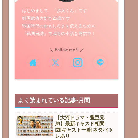
はじめまして、「歩兵くん」です
戦国武将大好き25歳です
戦国時代のおもしろさを伝えるため⚔️
「戦国日誌」で武将の小話を発信中！
Follow me !!
よく読まれている記事-月間
【大河ドラマ・豊臣兄
弟】最新キャスト相関
図!キャスト一覧!ネタバ
レあり