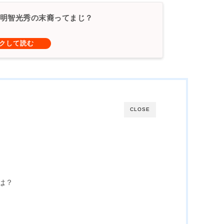
明智光秀の末裔ってまじ？
CLOSE
は？