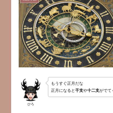
もうすぐ正月だな
正月になると
干支
や
十二支
がでて
ひろ