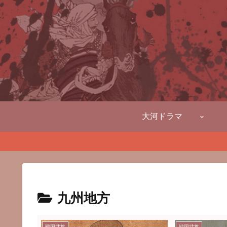
大河ドラマ
九州地方
戦国武将
戦国武将