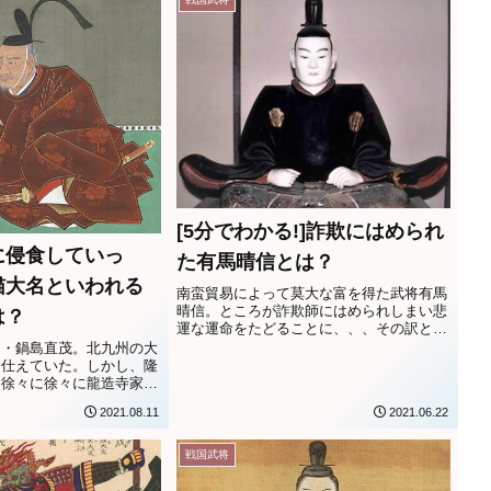
[5分でわかる!]詐欺にはめられ
に侵食していっ
た有馬晴信とは？
猫大名といわれる
南蛮貿易によって莫大な富を得た武将有馬
晴信。ところが詐欺師にはめられしまい悲
は？
運な運命をたどることに、、、その訳と
は？
名・鍋島直茂。北九州の大
に仕えていた。しかし、隆
、徐々に徐々に龍造寺家の
く、、、
2021.08.11
2021.06.22
戦国武将