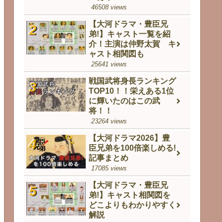
46508 views
【大河ドラマ・豊臣兄
弟!】キャスト一覧を紹
介！主演は仲野太賀 キ
ャスト相関図も
25641 views
戦国武将身長ランキング
TOP10！！栄えある1位
に輝いたのはこの武
将！！
23264 views
【大河ドラマ2026】豊
臣兄弟を100倍楽しめる!
記事まとめ
17085 views
【大河ドラマ・豊臣兄
弟!】キャスト相関図を
どこよりもわかりやすく
解説