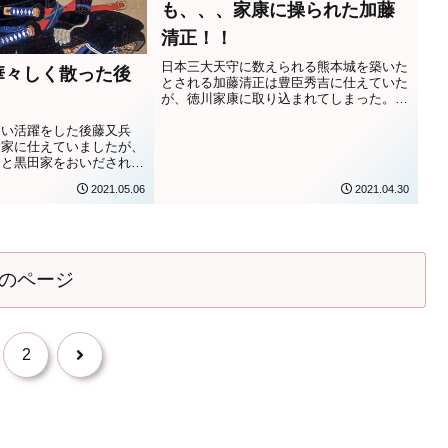
も、、、家康に操られた加藤
清正！！
日本三大天守に数えられる熊本城を築いた
華々しく散った後
とされる加藤清正は豊臣秀吉に仕えていた
が、徳川家康に取り込まれてしまった。そ
！
の理由とはいったい？
しい活躍をした後藤又兵
田家に仕えていましたが、
ると黒田家をおいだされて
なぜ又兵衛は黒田家をおい
2021.05.06
2021.04.30
なったのか？
のページ
次
2
へ