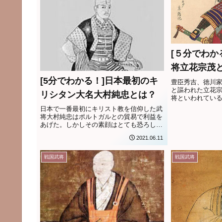
[５分でわか
将立花宗茂
[5分でわかる！]日本最初のキ
豊臣秀吉、徳川
と謳われた立花
リシタン大名大村純忠とは？
将といわれてい
日本で一番最初にキリスト教を信仰した武
将大村純忠はポルトガルとの貿易で利益を
あげた。しかしその素顔はとても恐ろしい
ものだった！？
2021.06.11
戦国武将
戦国武将