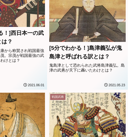
る！]西日本一の武
とは？
[5分でわかる！]島津義弘が鬼
家康から称賛され戦国最強
宗茂。宗茂が戦国最強の武
島津と呼ばれる訳とは？
るわけとは？
鬼島津として恐れられた武将島津義弘。島
津の武勇が天下に轟いたわけとは？
2021.06.01
2021.05.23
戦国武将