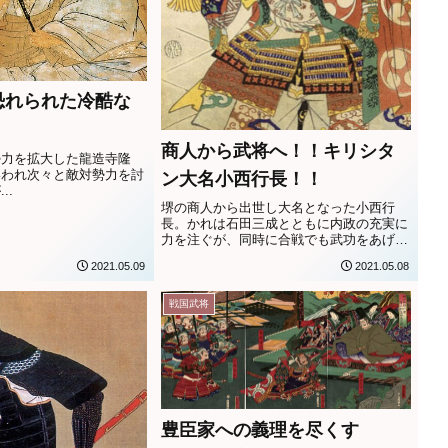
恐れられた冷酷な
商人から武将へ！！キリシタ
勢力を拡大した龍造寺隆
いわれ次々と敵対勢力を討
ン大名小西行長！！
..
堺の商人から出世し大名となった小西行
長。かれは石田三成とともに内政の充実に
力を注ぐが、同時に合戦でも武功をあげて
いる。
2021.05.09
2021.05.08
戦国武将
豊臣家への義理を尽くす