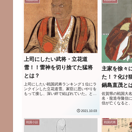
上司にしたい武将・立花道
雪！！雷神を切り捨てた猛将
主家を徐々
とは？
た！？化け
上司にしたい戦国武将ランキング１位にラ
鍋島直茂と
ンクインした立花道雪。家臣に思いやりを
もって接し、深い絆で結ばれていた。とこ
佐賀県の戦国大
ろが、自身は主君の大友宗麟に対してズバ
名・龍造寺隆信
ズバとものをいい諌めることも多かった。
信が亡くなると
覇権を握ってゆ
2021.10.03
戦国小話
戦国武将