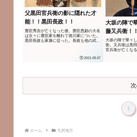
父黒田官兵衛の影に隠れた才
能！！黒田長政！！
大坂の陣で
藤又兵衛！
豊臣秀吉が亡くなった後、豊臣恩顧の大名
は次々に豊臣家を離れて徳川家についた。
大坂の陣で華々
黒田長政も家康に従った。長政も他の武将
衛。又兵衛は黒
と同じように家康に操られてしまったの
官兵衛が亡くな
か？
しまいました。
2021.05.07
だされることに
次
1
ホーム
九州地方