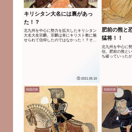
キリシタン大名には裏があっ
た！？
肥前の熊と
北九州を中心に勢力を拡大したキリシタン
大名大友宗麟。宗麟は単にキリスト教に魅
猛将！！
せられて信仰したのではなかった！？その
理由とは？
北九州を中心に
信。肥前の熊と
ち破っていったが.
2021.05.10
戦国武将
戦国武将