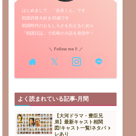
はじめまして、「歩兵くん」です
戦国武将大好き25歳です
戦国時代のおもしろさを伝えるため⚔️
「戦国日誌」で武将の小話を発信中！
Follow me !!
よく読まれている記事-月間
【大河ドラマ・豊臣兄
弟】最新キャスト相関
図!キャスト一覧!ネタバ
レあり